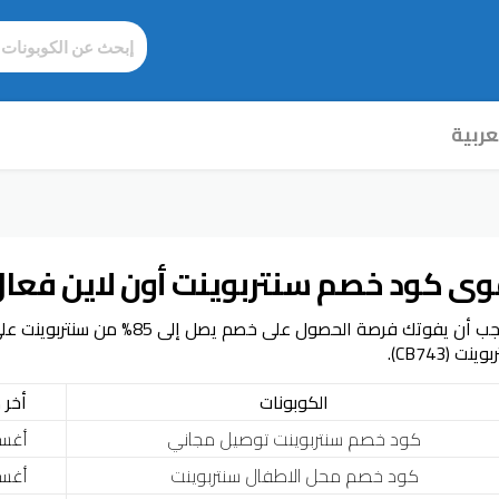
عربية
وى كود خصم سنتربوينت أون لاين فعال يص
لا يجب أن يفوتك فرصة الحصول على خص
ينت (CB743).
الكوبونات
أخر 
كود خصم سنتربوينت توصيل مجاني
أغسطس
كود خصم محل الاطفال سنتربوينت
أغسطس