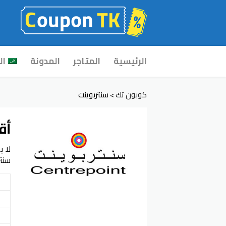
Skip
الرئيسية
المتاجر
المدونة
ال
to
content
كوبون تك
سنتربوينت
>
أق
سنتربو