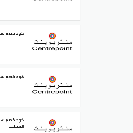
كود خصم سنتربوينت 15 فعال ومجر
كود خصم سنتربوينت 20 متجدد وف
العملاء