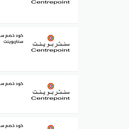
سنتربوينت
كود خصم سنتربوينت 50 لمنتجات ال