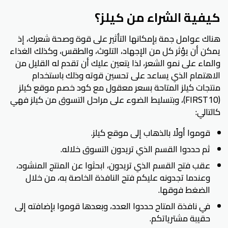
كيفية الشراء من كيلز؟
هناك عوامل جمة بإمكانها التأثير على قوة وصحة شعرك، إذ
يمكن أن يؤثر كل من الإجهاد، التلوث، والطقس، وكذلك الغذاء
والماء على نمو الشعر، لذا يتعين عليك أن تقدم له القليل من
الاهتمام الذي يساعد على تحسين قوته وذلك باستخدام
منتجات كيلز المتاحة بسعر معقول مع كود خصم موقع كيلز
(FIRST10)، وبتسليط الضوء على مراحل التسوق من كيلز فهي
كالتالي:
قوموا أولًا بالذهاب إلى موقع كيلز.
ثم حددوا القسم الذي تريدون التسوق خلاله.
عقب فتح القسم الذي تريدون، ابحثوا عن المنتج المنشود،
وعندما تجدونه عليكم فتح النافذة الخاصة به، من خلال
الضغط فوقها.
في نافذة المتاح حددوا العدد، وبعدها قوموا بإضافته إلى
حقيبة مشترياتكم.