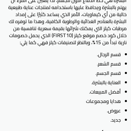
البشرة هي خط الدفاع الأول للجسم، لذا يتعين على المرء أن
يهتم بالبشرة ويحافظ عليها باستخدامه لمنتجات عناية طبيعية
خالية من أي كيماويات، الأمر الذي يساعد كثيرًا على إمداد
البشرة بالعناصر الغذائية والرطوبة الكافية، وهذا ما توفره لك
مرطبات كيلز التي يمكنك شرائها بقيمة سعرية تنافسية من
خلال كود خصم موقع كيلز (FIRST10) الذي يحمل خصومات
نارية تبدأ من 15%، وبالنظر لتصنيفات كيلز فهي كما يلي:
قسم الرجال.
قسم الشعر.
قسم الجسم.
العناية بالبشرة.
أفضل المبيعات.
هدايا ومجموعات
عروض.
جديد.