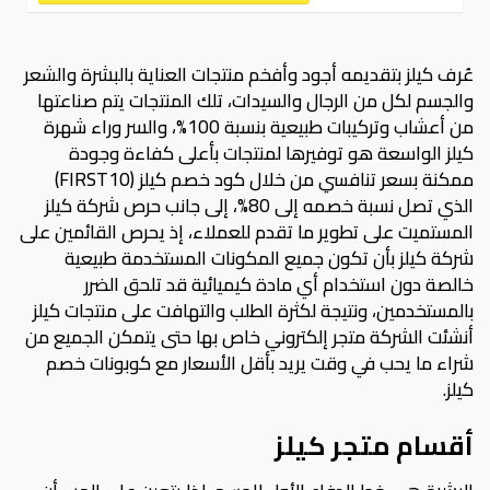
عُرف كيلز بتقديمه أجود وأفخم منتجات العناية بالبشرة والشعر
والجسم لكل من الرجال والسيدات، تلك المنتجات يتم صناعتها
من أعشاب وتركيبات طبيعية بنسبة 100%، والسر وراء شهرة
كيلز الواسعة هو توفيرها لمنتجات بأعلى كفاءة وجودة
ممكنة بسعر تنافسي من خلال كود خصم كيلز (FIRST10)
الذي تصل نسبة خصمه إلى 80%، إلى جانب حرص شركة كيلز
المستميت على تطوير ما تقدم للعملاء، إذ يحرص القائمين على
شركة كيلز بأن تكون جميع المكونات المستخدمة طبيعية
خالصة دون استخدام أي مادة كيميائية قد تلحق الضرر
بالمستخدمين، ونتيجة لكثرة الطلب والتهافت على منتجات كيلز
أنشئت الشركة متجر إلكتروني خاص بها حتى يتمكن الجميع من
شراء ما يحب في وقت يريد بأقل الأسعار مع كوبونات خصم
كيلز.
أقسام متجر كيلز