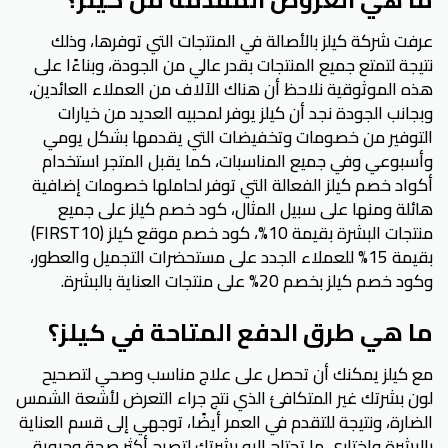
عرفت شركة كيلز بالأصالة في المنتجات التي توفرها، وذلك
نتيجة لتمتع جميع المنتجات بقدر عالي من الجودة، وبناءًا على
هذه الموثوقية نلاحظ أن هناك الآلاف من العملاء العائدين،
وبجانب الجودة نجد أن كيلز يوفر لمحبيه العديد من خيارات
التوفير من خصومات وتخفيضات التي يقدمها بشكل يومي
وأسبوعي وفي جميع المناسبات، كما يقبل المتجر استخدام
أكواد خصم كيلز الفعالة التي توفر لحاملها خصومات إضافية
هائلة ومنها على سبيل المثال، كود خصم كيلز على جميع
منتجات البشرة بقيمة 10%، كود خصم موقع كيلز (FIRST10)
بقيمة 15% للعملاء الجدد على مستحضرات التجميل والعطور،
وكود خصم كيلز بخصم 20% على منتجات العناية بالبشرة.
ما هي طرق الدفع المتاحة في كيلز؟
مع كيلز يمكنك أن تحصل على علاج مناسب وصحي لتصحيح
لون بشرتك غير المتكافئ الذي نتج جراء التعرض لأشعة الشمس
الضارة، ونتيجة للتقدم في العمر أيضًا، توجهي إلى قسم العناية
بالبشرة واختاري ما تحتاج إليه بشرتك لتصبح أكثر صحة وحيوية