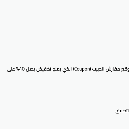
اشتهر متجر مفارش الحبيب بالمنتجات الراقية من المفارش والوسائد والأرواب والديكورات المنزلية بأسعار مناسبة تمامًا مع كود خصم موقع مفارش الحبيب (Coupon) الذي يمنح تخفيض يصل 40% على