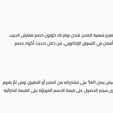
وتعزيز شعبية المتجر، فنحن نوفر لك كوبون خصم مفارش الحبيب
عزيز تجربة العميل لتكون أفضل في التسوق الإلكتروني، من خلال تحديث أكواد خصم
من يرغب في الاستفادة من كود خصم alhabib bedding ليس عليه إلا التحقق من نسخ رمز كود خصم مفارش الحبيب الذي يوفر له تخفيض يصل 40% على مشترياته من المتجر أو التطبيق، ومن ثمّ يقوم
ر على تطبيق الكوبون سيتم الحصول على قيمة الخصم المرجوّة على القيمة الشرائية