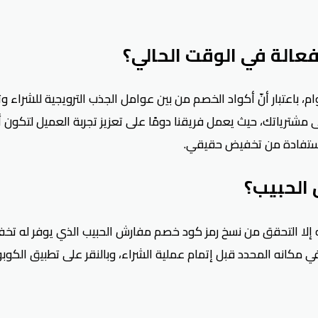
الة في الوقت الحالي؟
، باعتبار أنّ أكواد الخصم من بين عوامل الجذب الترويجية للشراء 
) فعال ومجرب حصري على الموقع بتخفيض يصل 40% على مشترياتك، حيث يعمل فريقنا دومًا على ت
لاستفادة من تخفيض حقيقي.
الحبيب؟
ات الحبيب (Coupon) عن طريق لصقه في مكانه المحدد قبل إتمام عملية الشراء، وبالنق