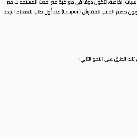
في عيد الأم والمناسبات الخاصة، لتكون دومًا في مواكبة مع أحدث المستجدات مع
العملاء، فالتخفيضات حصرية وفعالة عند استخدام كود خصم موقع مفارش الحبيب على كافة احتياجات المنزل، كما يُمكن استخدام كوبون خصم الحبيب للمفارش (Coupon) عند أول طلب للعملاء الجدد