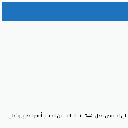
ابني غرفة أحلامك باختيارات مناسبة من المفروشات من علامة تجارية رائدة في المجال مع كود خصم مفارش الحبيب (Coupon) واحصل على تخفيض يصل 40% عند الطلب من المتجر بأيسر الطرق وأعلى