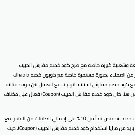
واسعة وشعبية كبيرة خاصة مع طرح كود خصم مفارش الحبيب
(Coupon) الذي يمنح عملاء المتجر تخفيض يصل 40% على المشتريات، ونحو مزيد من التفرد والتميز استطاعت الشركة أن تجذب عدد كبير من العملاء بصورة مستمرة خاصة مع كوبون خصم alhabib
اء، ومع كود خصم مفارش الحبيب اليوم يجمع العميل بين جودة مثالية
وسعر تنافسي ولمسات أنيقة في المنزل، حيث تتفرد مفارش الحبيب في طرح المنتجات الحصرية المُنتقاة بعناية في مختلف تفاصيلها، ومن هنا كان كود خصم مفارش الحبيب (Coupon) فعال على مختلف
سعيًا من الشركة حتى تكون من أفضل الموردين في عالم المفارش العصرية تحرص على الدوام على إطلاق كوبون خصم مفارش الحبيب جديد بتخفيض يبدأ من 10% على إجمالي الطلبيات من المتجر؛ مع
مزايا التوصيل السريع والشحن المجاني لتحقيق رضا العملاء، مع العلم أنّ المنتجات المنزلية في مفارش الحبيب أصلية 100%، الأمر الذي يزيد من مزايا استخدام كود خصم مفارش الحبيب (Coupon)، حيث