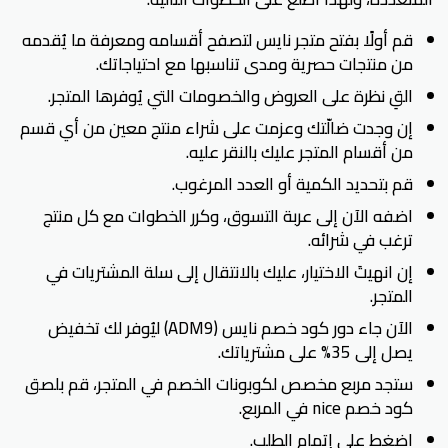
قم أولًا بفتح متجر نايس لتصفح أقسامه ومعرفة ما يُقدمه
من منتجات حصرية ومدى تناسبها مع احتياجاتك.
القِ نظرة على العروض والخصومات التي يُوفرها المتجر.
إن وجدت ضالّتك وعزمت على شراء منتج معين من أي قسم
من أقسام المتجر عليك بالنقر عليه.
قم بتحديد الكمية أو العدد المرغوب.
اضفه الآن إلى عربة التسوق، وكرر الخطوات مع كل منتج
ترغب في شرائه.
إن انهيتَ الاختيار، عليك بالانتقال إلى سلة المشتريات في
المتجر.
الآن جاء دور كود خصم نايس (ADM9) ليُوفر لك تخفيض
يصل إلى 35% على مشترياتك.
ستجد مربع مخصص لكوبونات الخصم في المتجر، قم بلصق
كود خصم nice في المربع.
اضغط على إتمام الطلب.