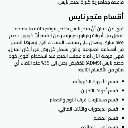
قاعدة جماهيرية كبيرة لمتجر نايس.
أقسام متجر نايس
غنى عن البيان أنَّ متجر نايس يختص بتوفير كافة ما يحتاجه
المنزل من أدوات ولوازم ضرورية، ومن المُميز أنَّ كوبون خصم
nice ساري وفعال على مختلف المنتجات التي يُوفرها المتجر
في أقسامه المتنوعة، والتي تشمل كل ركن من أركان المنزل،
فهي فرصة الآن أمام عملاء المتجر عند استخدام أقوى كود
خصم نايس (ADM9) بتخفيض يصل إلى 35% عند انتقاء أي
منتج من الأقسام التالية:
قسم الأجهزة الكهربائية.
قسم أدوات التخزين.
قسم مستلزمات غرف النوم والحمام.
قسم الديكورات والأثاث المنزلي.
قسم المطبخ.
قسم أواني المائدة.