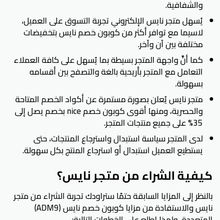
والشفافية.
يُسهل متجر نايس الإلكتروني تجربة التسوق على العميل،
لاسيما مع توافر أكثر من كوبون خصم نايس بتخفيضات
مختلفة بين آن وآخر.
كما أنَّ واجهة المتجر بسيطة بما يُسهل على كافة العملاء
التعامل مع المتجر بأريحية بالغة والتصفح بين أقسامه
بسهولة.
متجر نايس يُعلن بصورة مستمرة عن أكواد الخصم المتاحة
والحصرية، ومنها أقوى كوبون خصم nice بخصم يصل إلى
35% على جميع منتجات المتجر.
لدى المتجر سياسة استبدال واسترجاع المنتجات، حتى
يستطيع العميل استبدال أو استرجاع المنتج بكل سهولة.
كيفية الشراء من متجر نايس؟
بالنظر إلى المزايا السابقة حتمًا ستراودك تجربة الشراء من متجر
نايس والاستفادة من مزايا كوبون خصم نايس (ADM9)
المتعددة، ولهذا اطلع على الخطوات التالية: