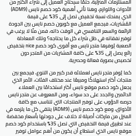
المستلزمات المنزلية، حتمًا سيحتاج العميل إلى شراء الكثير من
الأدوات واللوازم، وهنا تأتي أهمية كود خصم نايس (ADM9)
الذي يمنحك نسبة تخفيض تصل إلى 35% على قيمة
المُشتريات، فيجمع العميل مع كوبون خصم نايس بين الجودة
الرائعة والسعر التنافسي في الوقت ذاته، فمن منّا لا يرغب في
توفير نفقاته في ظل شراء كل ما يحتاجه؟ وتلك المعادلة
الصعبة يُوفرها متجر نايس مع أقوى كود خصم nice بتخفيض
رائع يصل إلى 35% على كافة المشتريات من المتجر دون
تخصيص بصورة فعالة وحصرية.
كما يُوفر متجر نايس لعملائه قدر كبير من التنوع، فيجمع بين
منتجات أكثر استهلاكًا ومبيعًا عند مختلف الفئات، الأمر الذي
يجعل كود خصم موقع نايس أكثر استخدامًا بين العملاء
الدائمين والجدد على حد سواء، ومن المعروف عن متجر نايس
حرصه الدؤوب على توفير المنتجات التي تتناسب مع كافة
الأذواق، ومع كود خصم نايس (ADM9) ينتقي كل ما يلزمه في
المنزل من ماركات أصيلة لا خلاف على جودتها بأسعار مخفضة
عند تطبيق قيمة التخفيض التي تصل 35% باستخدام كود خصم
موقع نايس الذي استطاع أن يكون من أهم عوامل توفير