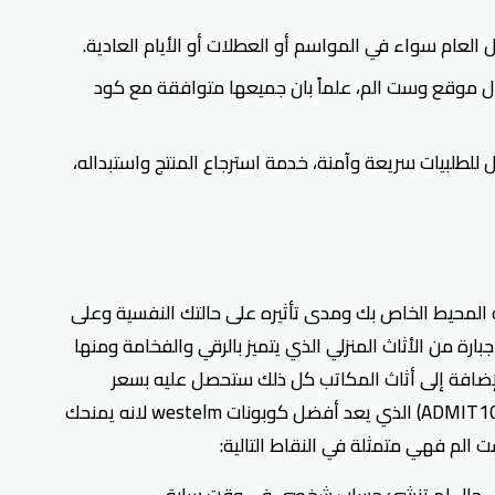
عام سواء في المواسم أو العطلات أو الأيام العادية.
لال موقع وست الم، علماً بان جميعها متوافقة مع كود
لطلبيات سريعة وآمنة، خدمة استرجاع المنتج واستبداله،
 المحيط الخاص بك ومدى تأثيره على حالتك النفسية وعلى
ارة من الأثاث المنزلي الذي يتميز بالرقي والفخامة ومنها
الإضافة إلى أثاث المكاتب كل ذلك ستحصل عليه بسعر
وهمي عند تفعيل كوبون خصم وست الم (ADMIT10) الذي يعد أفضل كوبونات westelm لانه يمنحك