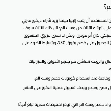
م؟
للمستخدم أن يتجه إليها حينما يريد شراء ديكور منزلي
ما على شرائك الأثاث من وست الم؛ لأن ذلك الأثاث سوف
لاسيكي كان أم مودرن، ولكن لا تنسى عزيزي المتسوق
استخدام كوبون خصم وست الم (ADMIT10) للحصول على خصم يفوق 50%، وبتسليط الضوء على
ل والروعة تتماشى مع جميع الأذواق والميزانيات
ل وخاصةً عند استخدام كوبونات خصم وست الم.
ميز ومبدع بهدف تسهيل عملية العثور على المنتج
د خصم وست الم التي توفر تخفيضات مغرية تبلغ أحيانًا