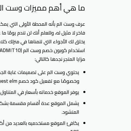
ما هي أهم مميزات وست ال
عرف وست الم بأنه المحطة الأولى التي يمكن 
فاخر لا مثيل له، وللعلم أنك لن تندم يومًا 
يخلق لك الأجواء التي تتمناها في منزلك ك
مزايا المتجر نجدها كالتالي:
يحتوي وست الم على تصميمات غاية الجما
وخصوصًا مع تفعيل كود خصم west elm.
يوفر الموقع خدماته بأسعار في المتناو
يشمل الموقع عدة أقسام مقسمة بشكل م
المنشود.
يكافئ الموقع مستخدميه بالعديد من أكوا