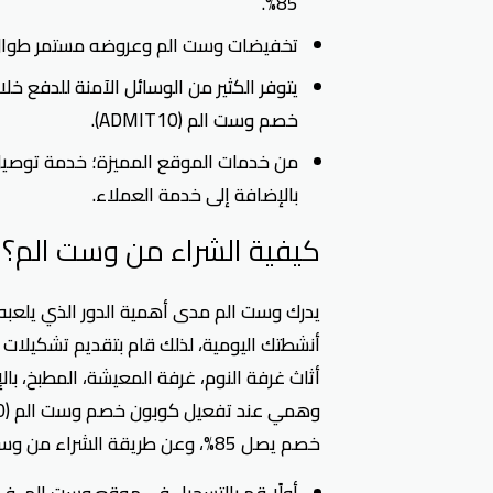
85%.
تخفيضات وست الم وعروضه مستمر طوال ال
يتوفر الكثير من الوسائل الآمنة للدفع خ
خصم وست الم (ADMIT10).
من خدمات الموقع المميزة؛ خدمة توصيل ل
بالإضافة إلى خدمة العملاء.
كيفية الشراء من وست الم؟
يدرك وست الم مدى أهمية الدور الذي يلعبه
أنشطتك اليومية، لذلك قام بتقديم تشكيلات جب
أثاث غرفة النوم، غرفة المعيشة، المطبخ، ب
خصم يصل 85%، وعن طريقة الشراء من وست الم فهي متمثلة في النقاط التالية: