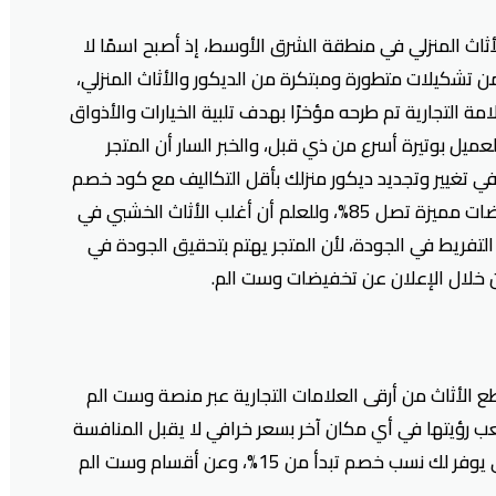
ثاث المنزلي في منطقة الشرق الأوسط، إذ أصبح اسمًا لا
 تشكيلات متطورة ومبتكرة من الديكور والأثاث المنزلي،
امة التجارية تم طرحه مؤخرًا بهدف تلبية الخيارات والأذواق
يل بوتيرة أسرع من ذي قبل، والخبر السار أن المتجر
ي تغيير وتجديد ديكور منزلك بأقل التكاليف مع كود خصم
وست الم (ADMIT10) الذي يضمن لك تخفيضات مميزة تصل 85%، وللعلم أن أغلب الأثاث الخشبي في
لتفريط في الجودة، لأن المتجر يهتم بتحقيق الجودة في
من خلال الإعلان عن تخفيضات وست الم.
طع الأثاث من أرقى العلامات التجارية عبر منصة وست الم
 رؤيتها في أي مكان آخر بسعر خرافي لا يقبل المنافسة
مع كوبون خصم وست الم (ADMIT10) الذي يوفر لك نسب خصم تبدأ من 15%، وعن أقسام وست الم