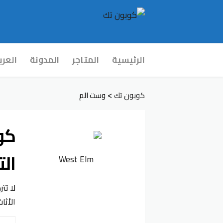
Skip
الرئيسية
المتاجر
المدونة
العرب
to
content
>
كوبون تك
وست الم
ال
لا تت
الأثاث 