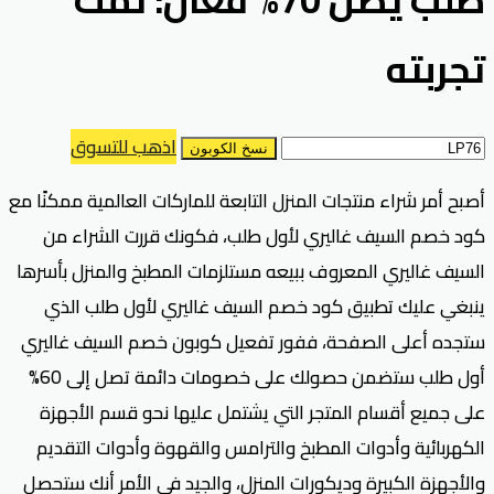
تجربته
اذهب للتسوق
نسخ الكوبون
أصبح أمر شراء منتجات المنزل التابعة للماركات العالمية ممكنًا مع
كود خصم السيف غاليري لأول طلب، فكونك قررت الشراء من
السيف غاليري المعروف ببيعه مستلزمات المطبخ والمنزل بأسرها
ينبغي عليك تطبيق كود خصم السيف غاليري لأول طلب الذي
ستجده أعلى الصفحة، ففور تفعيل كوبون خصم السيف غاليري
أول طلب ستضمن حصولك على خصومات دائمة تصل إلى 60%
على جميع أقسام المتجر التي يشتمل عليها نحو قسم الأجهزة
الكهربائية وأدوات المطبخ والترامس والقهوة وأدوات التقديم
والأجهزة الكبيرة وديكورات المنزل، والجيد في الأمر أنك ستحصل