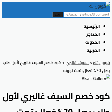
بحث
Skip
الرئيسية
to
المتاجر
content
المدونة
العربية
كوبون تك
>
السيف غاليري
>
كود خصم السيف غاليري لأول طلب
يصل 70% فعال: تمت تجربته
كود خصم السيف غاليري لأول
طلب يصل 70% فعال: تمت