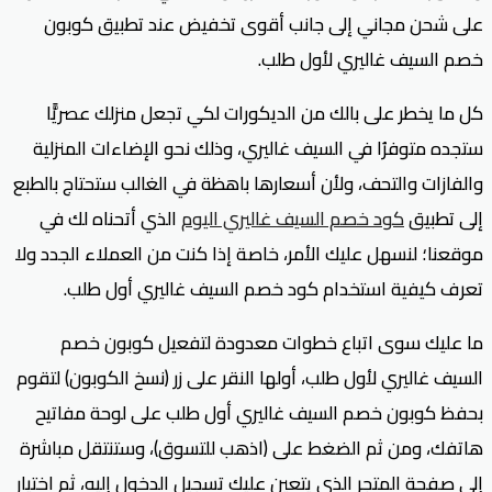
على شحن مجاني إلى جانب أقوى تخفيض عند تطبيق كوبون
خصم السيف غاليري لأول طلب.
كل ما يخطر على بالك من الديكورات لكي تجعل منزلك عصريًّا
ستجده متوفرُا في السيف غاليري، وذلك نحو الإضاءات المنزلية
والفازات والتحف، ولأن أسعارها باهظة في الغالب ستحتاج بالطبع
إلى تطبيق
كود خصم السيف غاليري اليوم
الذي أتحناه لك في
موقعنا؛ لنسهل عليك الأمر، خاصة إذا كنت من العملاء الجدد ولا
تعرف كيفية استخدام كود خصم السيف غاليري أول طلب.
ما عليك سوى اتباع خطوات معدودة لتفعيل كوبون خصم
السيف غاليري لأول طلب، أولها النقر على زر (نسخ الكوبون) لتقوم
بحفظ كوبون خصم السيف غاليري أول طلب على لوحة مفاتيح
هاتفك، ومن ثم الضغط على (اذهب للتسوق)، وستنتقل مباشرة
إلى صفحة المتجر الذي يتعين عليك تسجيل الدخول إليه، ثم اختيار