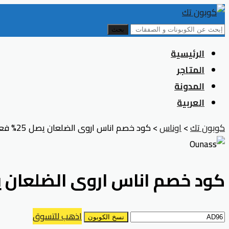
بحث
Skip
الرئيسية
to
المتاجر
content
المدونة
العربية
كوبون تك
>
اوناس
>
كود خصم اناس اروى الضلعان يصل 25% فعال على جميع البراندات
كود خصم اناس اروى الضلعان يصل 25% فعال على جميع ال
اذهب للتسوق
نسخ الكوبون