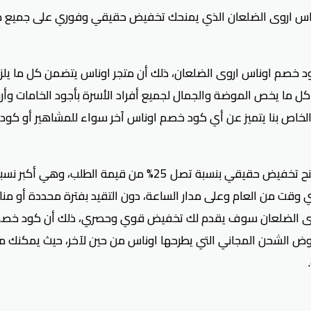
اناس اروى الضلعان الذي يمنحك تخفيض حقيقي وفوري على جميع مشت
د خصم اوناس اروى الضلعان، ذلك أن متجر اوناس يتضمن كل ما يلز
وق كل ما يخص الموضة والجمال لجميع أفراد الأسرة بأجود الخامات 
لخاص بنا يتميز عن أي كود خصم اوناس آخر سواء للمشاهير أو كود 
أكبر نسبة خصم فعلية قد يقدمها كود خصم أناس مشاهير.
قت من العام وعلى مدار الساعة، دون التقيد بفترة محددة أو منا
ى الضلعان سوف يقدم لك تخفيض قوي وحصري، ذلك أن كود خصم اون
الشحن المجاني التي يطرحها اوناس من حين لآخر، حيث يمكنك مض