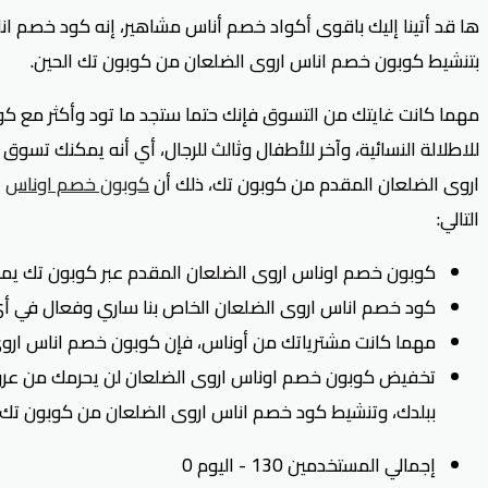
ها قد أتينا إليك باقوى أكواد خصم أناس مشاهير، إنه كود خصم 
بتنشيط كوبون خصم اناس اروى الضلعان من كوبون تك الحين.
مهما كانت غايتك من التسوق فإنك حتما ستجد ما تود وأكثر مع كو
للاطلالة النسائية، وآخر للأطفال وثالث للرجال، أي أنه يمكنك تس
اروى الضلعان المقدم من كوبون تك، ذلك أن
كوبون خصم اوناس
ا
التالي:
كوبون خصم اوناس اروى الضلعان المقدم عبر كوبون تك يمنح تخفيض حقيقي بنسبة تصل 25% من قيمة الطلب، وهي 
كود خصم اناس اروى الضلعان الخاص بنا ساري وفعال في أي و
مهما كانت مشترياتك من أوناس، فإن كوبون خصم اناس ارو
تخفيض كوبون خصم اوناس اروى الضلعان لن يحرمك من عروض 
ببلدك، وتنشيط كود خصم اناس اروى الضلعان من كوبون تك.
إجمالي المستخدمين 130 - اليوم 0