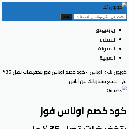
بحث
Skip
الرئيسية
to
المتاجر
content
المدونة
العربية
كوبون تك
>
اوناس
>
كود خصم اوناس فوز بتخفيضات تصل 35%
على جميع مشترياتك من أناس
كود خصم اوناس فوز
بتخفيضات تصل 35% على