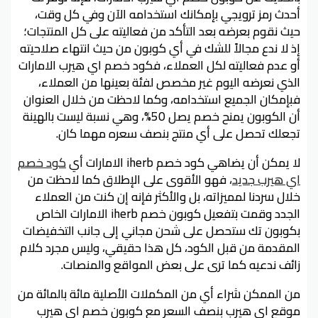
أحدث رمز ترويجي بإمكانك استخدامه الآن وفي كل وقت،
حيث نقوم بعرضه بعد التأكد من فعاليته على كل المنتجات؛
إذ لا ندع مجالاً للشك في أي كوبون من حيث انتهاء صلاحيته
أو عدم فعاليته لكل العملاء، فكود خصم اي هيرب الامارات
الذي نعرضه اليوم غير مخصص لفئة بعينها من العملاء،
فبإمكان الجميع استخدامه، وكما لاحظت من خلال العنوان
أن الكوبون يمنح خصم يصل 50%، وهي نسبة ليست بالهينة
تجعلك تحصل على أي منتج بنصف سعره مهما كان.
لا يمكن أن يضاهي كود خصم iherb الامارات أي
كود خصم
اي هيرب جديد
، فهو الأقوى على الإطلاق كما لاحظت من
خلال سردنا لمميزاته، بل والأكثر فإنه إن كنت من العملاء
الجدد وقمت بتفعيل كوبون خصم iherb الامارات الخاص
بكوبون تك ستحصل على شحن مجاني إلى جانب التخفيضات
المقدمة من قبل الكود، كل هذا حقيقي، وليس مجرد كلام
زائف ندعيه كما ترى على بعض المواقع والمنصات.
من الممكن شراء أي من المكملات الأصلية مائة بالمائة من
موقع اي هيرب بنصف السعر مع كوبون خصم اي هيرب