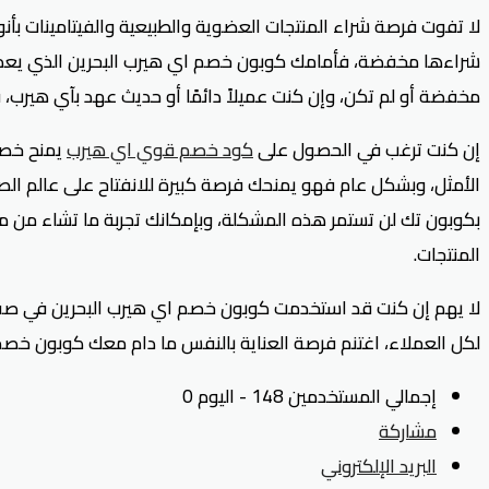
شراءها مخفضة، فأمامك كوبون خصم اي هيرب البحرين الذي يعد بم
مخفضة أو لم تكن، وإن كنت عميلاً دائمًا أو حديث عهد بآي هيرب، فكوبون خصم iherb البحرين متاح لل
إن كنت ترغب في الحصول على
كود خصم قوي اي هيرب
يمنح خصوم
بكوبون تك لن تستمر هذه المشكلة، وبإمكانك تجربة ما تشاء من مس
المنتجات.
لا يهم إن كنت قد استخدمت كوبون خصم اي هيرب البحرين في صفقا
لكل العملاء، اغتنم فرصة العناية بالنفس ما دام معك كوبون خصم iherb البحرين، واحصل على المنتجات الصحية والتجميلية ذات الجودة العال
إجمالي المستخدمين 148 - اليوم 0
مشاركة
البريد الإلكتروني