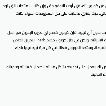
فة بخصم يصل 20% عند تفعيل كود خصم اي هيرب البحرين من كوبون تك، فإن أردت التوفير حتى وإن كانت المنتجات التي تود
حالي، حيث يسري فاعليته على كل المعروضات، سواء كانت
غب بدون أي قيود، فإن كوبون خصم اي هيرب البحرين هو الحل
الأمثل، وبشكل عام فهو يمنحك فرصة كبيرة للانفتاح على عالم الصحة والجمال؛ إذ تكمن المشكلة الرئيسة للاستكشاف انخفاض القدرة الشرائية، ولكن في ظل كوبون خصم iherb البحرين الخاص
لفرصة، وستجد الكوبون فعالاً في كل مرة تريد فيها شراء
ون تك يعمل على تجديده بشكل مستمر لضمان فعاليته وسريانه