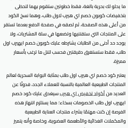
ما يحلو لك بحرية بالغة، فقط خطوتين ستقوم بهما لتحظى
بتخفيضات كوبون خصم اي هيرب لاول طلب، وهما نسخ الكود
من أعلى هذه الصفحة، ثم لصقه في صفحة الدفع بعدما تستقر
على المنتجات التي ستقتنيها وتضعها في سلة المشتريات، ولا
يوجد حد أدنى من الطلبات يشترطه عليك كوبون خصم ايهيرب اول
طلب، فقط ستستغرق دقيقتين فحسب لتنل ما ترغب بأسعار
مميزة.
يعتبر كود خصم اي هيرب اول طلب بمثابة البوابة السحرية لعالم
المنتجات الطبيعية العالمية بالنسبة للعملاء الجدد، فدونًا عن
العديد من
أكواد تخفيض اي هيرب
سيغدق عليك كود خصم
ايهيرب اول طلب الخصومات بسخاء؛ مما يستلزم انتهاز هذه
الفرصة إن كنت مهتمًا بشراء منتجات العناية الطبيعية
والمكملات الغذائية والأطعمة العضوية، وخاصة وأنه يتميز