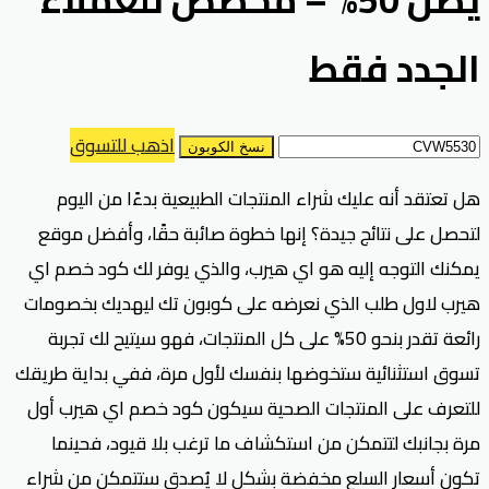
الجدد فقط
اذهب للتسوق
نسخ الكوبون
هل تعتقد أنه عليك شراء المنتجات الطبيعية بدءًا من اليوم
لتحصل على نتائج جيدة؟ إنها خطوة صائبة حقًا، وأفضل موقع
يمكنك التوجه إليه هو اي هيرب، والذي يوفر لك كود خصم اي
هيرب لاول طلب الذي نعرضه على كوبون تك ليهديك بخصومات
رائعة تقدر بنحو 50% على كل المنتجات، فهو سيتيح لك تجربة
تسوق استثنائية ستخوضها بنفسك لأول مرة، ففي بداية طريقك
للتعرف على المنتجات الصحية سيكون كود خصم اي هيرب أول
مرة بجانبك لتتمكن من استكشاف ما ترغب بلا قيود، فحينما
تكون أسعار السلع مخفضة بشكل لا يُصدق ستتمكن من شراء