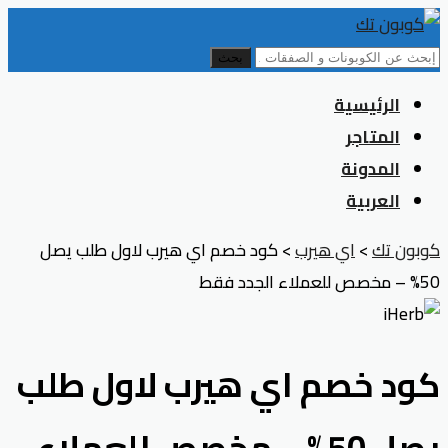
بحث
Skip
الرئيسية
to
المتاجر
content
المدونة
العربية
كوبون تك
>
اي هيرب
>
كود خصم اي هيرب لاول طلب يصل
50% – مخصص للعملاء الجدد فقط
كود خصم اي هيرب لاول طلب
يصل 50% – مخصص للعملاء