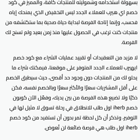
بسهولة استخدامه وشموليته للمنتجات كافة، والمميز في كود
خصم اي هيرب للعملاء الجدد ليس التخفيض الذي يمنحك إياه
فحسب، وإنما إتاحة الفرصة لبداية حياة صحية بما ستكتشفه من
منتجات كنت ترغب في الحصول عليها منذ زمن بعيد ولم تسنح لك
الفرصة.
لا مزيد من التعقيدات أو تقييد عمليات الشراء مع كود خصم
ايهيرب للعملاء الجدد المتوفر على موقعنا، فيمكنك شراء ما
يحلو لك من المنتجات دون وجود حد أقصى، حيث سيطبق الخصم
على أقل المشتريات سعرًا والأكثر سعرًا وبالخصم نفسه، فكن
ذكيًا ولا تضيع هذه الفرصة من بين يديك، وفعّل الآن كوبون
خصم iherb اول طلب للانطلاق في رحلة تسوق لا مثيل لها في
التوفير، وتذكر أن كل لحظة تمر بدون أن تستفيد من كود خصم
iherb اول طلب هي فرصة ضائعة لن تُعوض.