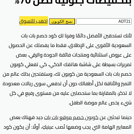
اذهب للتسوق
نسخ الكوبون
لأنك تستحقين الأفضل دائمًا وفرنا لكِ كود خصم بات بات
السعودية الأقوى على الإطلاق، فقط ما يفصلك عن الحصول
على عروض استثنائية ومنتجات فائقة الجودة والرقي، بعض
تمريرات بسيطة على شاشة هاتفك الذكي، كي تفعلي كوبون
خصم بات بات السعودية من كوبون تك، وستفتحين بذلك عالم من
التميز والأناقة لكل أطفالك دون أن تدفعي سوى ريالات معدودة
لا تذكر، بالمقارنة بما ستحصلين عليه من مستوى رفيع في كل
شيء يخص عالم موضة الطفل.
حينما تبحثين عن
كوبون خصم موقع بات بات
جيد فهناك بعض
المعايير الهامة التي يجب وضعها نُصب عينيكِ، أولًا: أن يكون كود