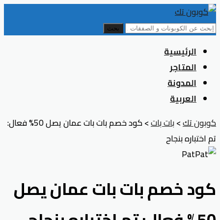
بحث
Skip
الرئيسية
to
المتاجر
content
المدونة
العربية
كوبون تك
>
بات بات
>
كود خصم بات بات عمان يصل 50% فعال:
تم اختباره بنجاح
كود خصم بات بات عمان يصل
50% فعال: تم اختباره بنجاح