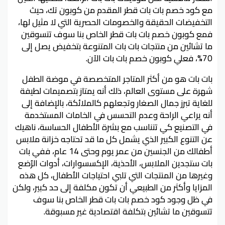
مع كود خصم بات بات قطر المقدم من كوبون تك، حيث
التخفيضات الحقيقة والخصومات الحصرية التي لا مثيل لها،
فمع كوبون خصم بات بات قطر الخاص بنا سوف تتسوقين
ما تشائين من منتجات بات بات المتنوعة بتخفيض يصل إلى
70%، فعلي كوبون خصم بات بات الآن.
بات بات هو من أكثر المتاجر المتخصصة في موضة الطفل
شهرة على مستوى العالم، ذلك أنه يمتاز بتصميمات لطيفة
للغاية تبرز جمال الصغار وتجعلهم كالملائكة، بالإضافة إلى
أنه يراعي الراحة وعدم التحسس في الخامات المستخدمة
في التصنيع كي تتناسب مع بشرة الأطفال الحساسة، ناهيك
عن التنوع الكبير الذي يشمل كل ما قد تحتاجه خزانة ملابس
أطفالك من الجنسين من عمر يوم وحتى 14 عام، ففي بات
بات ستجدين الملابس، الأحذية، الإكسسوارات، أدوات الرُضع
وغيرها من المنتجات التي تلبي احتياجات الأطفال، كل هذه
المزايا وأكثر من الطبيعي أن تكون مكلفة إلى حد كبير، ولكن
في ظل وجود كود خصم بات بات قطر الخاص بنا سوف
تتسوقين ما تشائين بتكلفة اقتصادية غير مسبوقة.