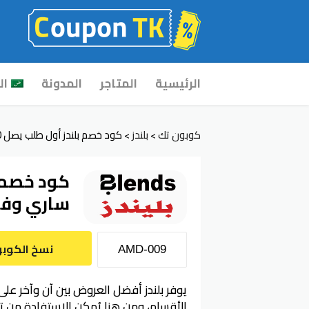
Skip
الرئيسية
المتاجر
المدونة
ال
to
content
كوبون تك
بلندز
كود خصم بلندز أول طلب يصل 70% ساري وفعال للعملاء الجدد
>
>
ساري وفعا
نسخ الكوب
يوفر بلندز أفضل العروض بين آن وآخر على 
الأقسام، ومن هنا يُمكن الاستفادة من 