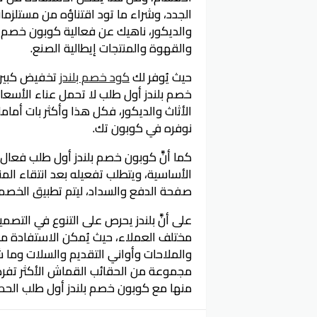
الجدد، وشراء ما تود اقتناؤه من مستلزمات
والديكور، ناهيك عن فعالية كوبون خصم ب
والقهوة والمنتجات إيطالية الصنع.
حيث يُوفر لك
كود خصم بلندز
تخفيض كبير 
خصم بلندز أول طلب لا تحمل عناء الأسعار
الأثاث والديكور، فكل هذا وأكثر بات أما
نوفره في كوبون تك.
كما أنَّ كوبون خصم بلندز أول طلب فعال ع
الأساسية، ويتطلب تفعيله بعد انتقاء المن
صفحة الدفع والسداد، ليتم تطبيق الخصم
على أنَّ بلندز يحرص على التنوع في التص
مختلف العملاء، حيث يُمكن الاستفادة م
والملاحات وأواني التقديم والسلات وما ش
مجموعة من الحقائب القماش الأكثر تفردًا
منها مع كوبون خصم بلندز أول طلب الحص