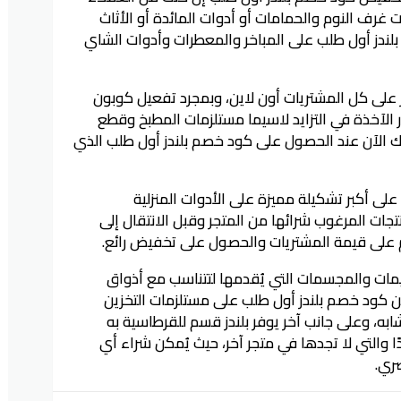
 غرف النوم والحمامات أو أدوات المائدة أو الأثاث
لندز أول طلب على المباخر والمعطرات وأدوات الشاي
على كل المشتريات أون لاين، وبمجرد تفعيل كوبون
 الآخذة في التزايد لاسيما مستلزمات المطبخ وقطع
مك الآن عند الحصول على كود خصم بلندز أول طلب الذي
لى أكبر تشكيلة مميزة على الأدوات المنزلية
تجات المرغوب شرائها من المتجر وقبل الانتقال إلى
 على قيمة المشتريات والحصول على تخفيض رائع.
ميمات والمجسمات التي يُقدمها لتتناسب مع أذواق
ن كود خصم بلندز أول طلب على مستلزمات التخزين
ابه، وعلى جانب آخر يوفر بلندز قسم للقرطاسية به
 والتي لا تجدها في متجر آخر، حيث يُمكن شراء أي
ري.