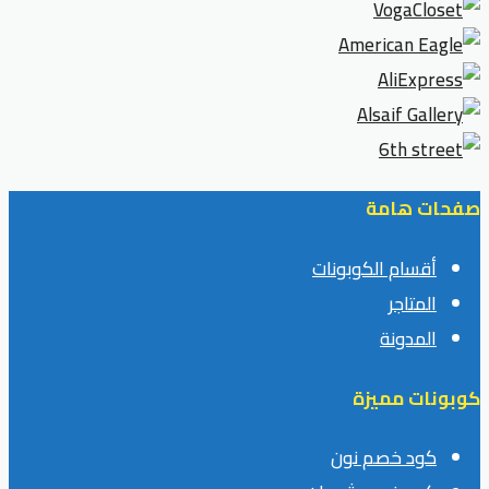
صفحات هامة
أقسام الكوبونات
المتاجر
المدونة
كوبونات مميزة
كود خصم نون