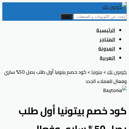
بحث
Skip
الرئيسية
to
المتاجر
content
المدونة
العربية
كوبون تك
>
بيتونيا
>
كود خصم بيتونيا أول طلب يصل 50% ساري
وفعال للعملاء الجدد
كود خصم بيتونيا أول طلب
يصل 50% ساري وفعال