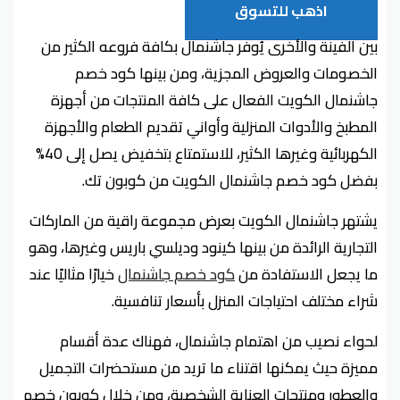
اذهب للتسوق
بين الفينة والأخرى يُوفر جاشنمال بكافة فروعه الكثير من
الخصومات والعروض المجزية، ومن بينها كود خصم
جاشنمال الكويت الفعال على كافة المنتجات من أجهزة
المطبخ والأدوات المنزلية وأواني تقديم الطعام والأجهزة
الكهربائية وغيرها الكثير، للاستمتاع بتخفيض يصل إلى 40%
بفضل كود خصم جاشنمال الكويت من كوبون تك.
يشتهر جاشنمال الكويت بعرض مجموعة راقية من الماركات
التجارية الرائدة من بينها كينود وديلسي باريس وغيرها، وهو
ما يجعل الاستفادة من
كود خصم جاشنمال
خيارًا مثاليًا عند
شراء مختلف احتياجات المنزل بأسعار تنافسية.
لحواء نصيب من اهتمام جاشنمال، فهناك عدة أقسام
مميزة حيث يمكنها اقتناء ما تريد من مستحضرات التجميل
والعطور ومنتجات العناية الشخصية، ومن خلال كوبون خصم