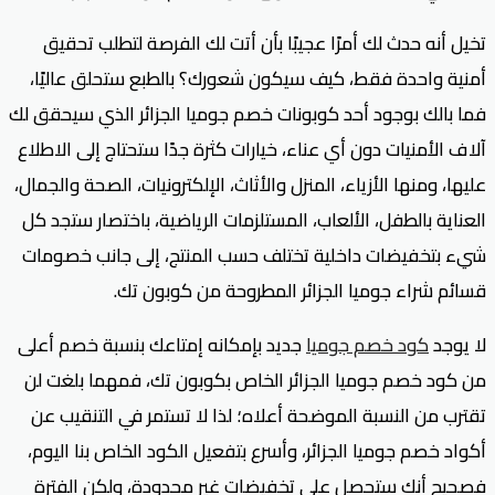
تخيل أنه حدث لك أمرًا عجيبًا بأن أتت لك الفرصة لتطلب تحقيق
أمنية واحدة فقط، كيف سيكون شعورك؟ بالطبع ستحلق عاليًا،
فما بالك بوجود أحد كوبونات خصم جوميا الجزائر الذي سيحقق لك
آلاف الأمنيات دون أي عناء، خيارات كثرة جدًا ستحتاج إلى الاطلاع
عليها، ومنها الأزياء، المنزل والأثاث، الإلكترونيات، الصحة والجمال،
العناية بالطفل، الألعاب، المستلزمات الرياضية، باختصار ستجد كل
شيء بتخفيضات داخلية تختلف حسب المنتج، إلى جانب خصومات
قسائم شراء جوميا الجزائر المطروحة من كوبون تك.
لا يوجد
كود خصم جوميا
جديد بإمكانه إمتاعك بنسبة خصم أعلى
من كود خصم جوميا الجزائر الخاص بكوبون تك، فمهما بلغت لن
تقترب من النسبة الموضحة أعلاه؛ لذا لا تستمر في التنقيب عن
أكواد خصم جوميا الجزائر، وأسرع بتفعيل الكود الخاص بنا اليوم،
فصحيح أنك ستحصل على تخفيضات غير محدودة، ولكن الفترة