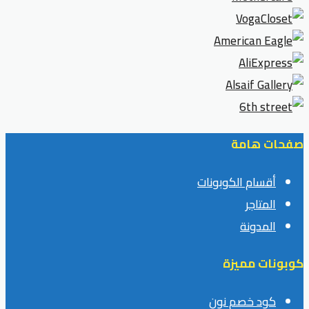
صفحات هامة
أقسام الكوبونات
المتاجر
المدونة
كوبونات مميزة
كود خصم نون