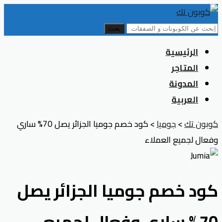
بحث
Skip
الرئيسية
to
المتاجر
content
المدونة
العربية
كوبون تك
>
جوميا
>
كود خصم جوميا الجزائر يصل 70% ساري
وفعال لجميع العملاء
كود خصم جوميا الجزائر يصل
70% ساري وفعال لجميع