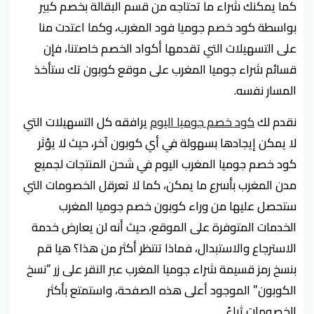
كما يمكنك شراء ما تحتاجه من قسم البقالة بخصم كبير
بواسطة كود خصم جوميا فود المغرب، وكما اعتدت منا
على التسهيلات التي تقدمها أكواد الخصم خاصتنا، فإن
قسائم شراء جوميا المغرب على موقع كوبون تك ستأخذ
المسار نفسه.
نقدم لك
كود خصم جوميا اليوم
يرافقه كل التسهيلات التي
لا يمكن إيجادها بسهولة في أي كوبون آخر، حيث لا يؤثر
كود خصم جوميا المغرب اليوم في شحن المنتجات لجميع
مدن المغرب بأسرع ما يمكن، كما لا تعرقل الخصومات التي
ستحصل عليها من وراء كوبون خصم جوميا المغرب
الخدمات المتوفرة على الموقع، حيث أنه لن يعارض خدمة
الاسترجاع والاستبدال، فماذا تنتظر أكثر من هذا؟ هيا قم
بنسخ رمز قسيمة شراء جوميا المغرب عبر النقر على زر “نسخ
الكوبون” الموجود أعلى هذه الصفحة، واستمتع بأكثر
الخصومات ثراءً.