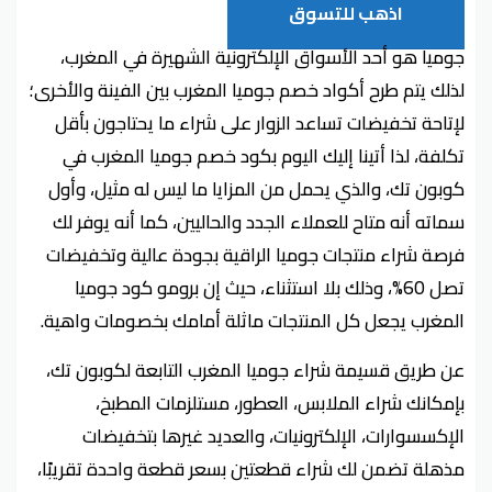
اذهب للتسوق
جوميا هو أحد الأسواق الإلكترونية الشهيرة في المغرب،
لذلك يتم طرح أكواد خصم جوميا المغرب بين الفينة والأخرى؛
لإتاحة تخفيضات تساعد الزوار على شراء ما يحتاجون بأقل
تكلفة، لذا أتينا إليك اليوم بكود خصم جوميا المغرب في
كوبون تك، والذي يحمل من المزايا ما ليس له مثيل، وأول
سماته أنه متاح للعملاء الجدد والحاليين، كما أنه يوفر لك
فرصة شراء منتجات جوميا الراقية بجودة عالية وتخفيضات
تصل 60%، وذلك بلا استثناء، حيث إن برومو كود جوميا
المغرب يجعل كل المنتجات ماثلة أمامك بخصومات واهية.
عن طريق قسيمة شراء جوميا المغرب التابعة لكوبون تك،
بإمكانك شراء الملابس، العطور، مستلزمات المطبخ،
الإكسسوارات، الإلكترونيات، والعديد غيرها بتخفيضات
مذهلة تضمن لك شراء قطعتين بسعر قطعة واحدة تقريبًا،