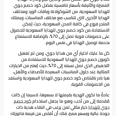
المميزة والأنيقة بأسعار تنافسيه بفضل كود خصم جوي
للهدايا السعودية، من الشوكولاتة وباقات الورد ومختلف
الهدايا الأخرى التي تتناسب مع مختلف المناسبات، ويمتلك
المتجر فروع في كافة المدن السعودية، حيث يُمكن
الاستفادة من كود خصم جوي للهدايا السعودية للحصول
على خصومات قوية تصل إلى 70%، بالإضافة للاستمتاع
بخدمة توصيل الهدايا في نفس اليوم.
كل ما عليك اختيار أي من هدايا جوي، ومن ثم تفعيل
كوبون خصم جوي للهدايا السعودية للاستفادة من
التخفيض الذي تصل نسبته إلى 70%، حيث يُعتبر من الخيارات
المثالية عند حلول المناسبات السعيدة للأصدقاء والأهل،
هيا بادر باقتناص كود خصم جوي للهدايا السعودية واستفد
من الخصومات القوية.
عادةً ما تكون الهدية بقيمتها لا بسعرها، لاسيما إن كانت
مُقدمة إلى من تُحب، وهو ما يجعل استخدام
كود خصم
جوي للهدايا
خيار مثالي لمن يرغب في انتقاء هدية ذات
جودة عالية وبسعر مميز، فلك أن تُقلص من قيمة فاتورتك