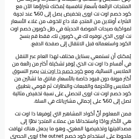
المنتجات الرائعة بأسعار تنافسية يُمكنك شراؤها الآن مع
كود خصم اوت نت اروى بتخفيض يصل إلى 60% عند تجربة
الشراء أونلاين من المتجر، فلا داع للخوف من غلاء الأسعار
لمواكبة صيحات الموضة الحديثة في ظل كوبون خصم اوت
نت اروى الذي نوفره لك في كوبون تك، فقط قم بنسخ
الكود واستعماله قبل الانتقال إلى صفحة الدفع.
يُمكنكِ أن تستمعي بستايل مختلف لهذا العام عبر التنقل
في أقسام ذا اوت نت الذي يُوفر تشكيلة أكثر من رائعة من
الملابس النسائية، ومع
كود خصم ذا اوت نت
يصير التسوق
أكثر مرونة دون قيود خاصة بالأسعار، فانتقِ ما تشائين من
الملابس والأحزمة والقبعات والنظارات ثم قومي بتطبيق
كود خصم اوت نت اروى لتحصلي على نسبة تخفيض مثالية
تصل إلى 60% على إجمالي مشترياتك في السلة.
فمن المعلوم أنَّ أكواد المشاهير التي يُوفرها ذا اوت نت
هي الأكثر رواجًا واستخدامًا من عملاء المتجر؛ نظرًا إلى
مصداقيتها وتخفيضها المغري، وهو ما يجعل هناك تهافت
ملحوظ على استخدام كود خصم the outnet اروى الحصري