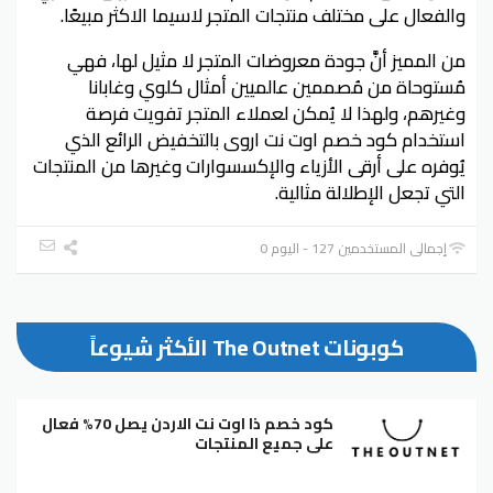
والفعال على مختلف منتجات المتجر لاسيما الاكثر مبيعًا.
من المميز أنَّ جودة معروضات المتجر لا مثيل لها، فهي
مُستوحاة من مُصممين عالميين أمثال كلوي وغابانا
وغيرهم، ولهذا لا يُمكن لعملاء المتجر تفويت فرصة
استخدام كود خصم اوت نت اروى بالتخفيض الرائع الذي
يُوفره على أرقى الأزياء والإكسسوارات وغيرها من المنتجات
التي تجعل الإطلالة مثالية.
إجمالي المستخدمين 127 - اليوم 0
كوبونات The Outnet الأكثر شيوعاً
كود خصم ذا اوت نت الاردن يصل 70% فعال
على جميع المنتجات