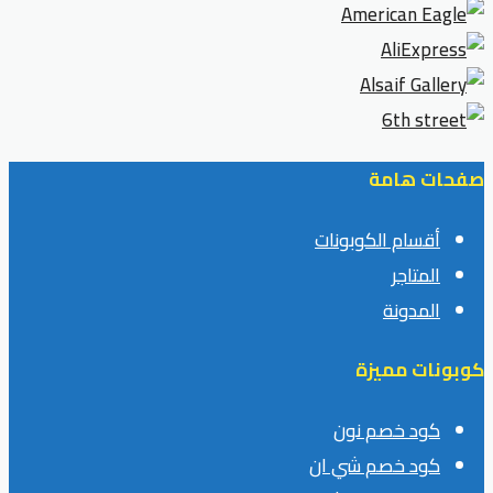
صفحات هامة
أقسام الكوبونات
المتاجر
المدونة
كوبونات مميزة
كود خصم نون
كود خصم شي ان