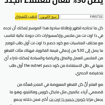
اذهب للتسوق
نسخ الكوبون
كل ما تحتاجه لتظهر بإطلالة ساحرة هذا الموسم يُمكنك أن تجده
في ذا اوت نت من ملابس وإكسسوارات ذات جودة عالية تتناسب
مع مختلف المناسبات مع كود خصم ذا اوت نت أول طلب لتوفير
ما يصل إلى 30% من إجمالي قيمة الفاتورة، فهناك مئات القطع
من الملابس للعمل والمنزل والرياضة والسباحة يُمكنك شراء أي
منها في ظل الاستفادة من كود خصم the outnet أول طلب
بتخفيضه الحصري.
مع العلم أنَّ كل القطع المعروضة في المتجر مُعدَّة من
مُصممي أزياء عالميين مثل مايكل كورس وفالنتينو، وهو ما
يجعل مزايا
كوبون خصم ذا اوت نت
أكبر، فمن خلاله يجمع