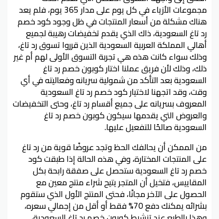
مجموعات الأزياء في كل يوم على مدار 365 يوم، فلم يعد
هناك مشكلة من أسعار المنتجات في ظل وجود كود خصم
رد تاغ السعودية، ذاك الذي يقدم تخفيضات رهيبة لجميع
أهالي المملكة العربية السعودية الذين قرروا تسوق رد تاغ،
وذلك سواء كانت هذه هي تجربة التسوق الأولى لهم أم غير
ذلك، وذلك لأن فريق عملنا اختار كوبون خصم رد تاغ
السعودية بعد التأكد من شمولية سريانه وفعاليته في أي
وقت، وقد اتجهنا لاختيار كود خصم رد تاغ السعودية
المعروف بسريانه على جميع أقسام رد تاغ، وحتى التخفيضات
والعروض التي يقدمها سيكون كوبون خصم رد تاغ
السعودية صالحًا للتفعيل عليها.
من الممكن أن يحالفك الحظ وتجد عروضًا قوية من رد تاغ
على المنتجات المختارة، وفي هذه الحالة إذا طبقت كود
خصم رد تاغ السعودية ستحصل على صفقة رابحة بكل
المقاييس، فتخيل أن المتجر يتيح شراء منتج معين مع
الحصول على الآخر مجانًا، فحتى المنتج الأول الذي ستقوم
بشرائه يمكنك دفع 70% فقط أو أقل من إجمالي سعره،
وهذا بالطبع عند تنشيط كوبون خصم رد تاغ السعودية،