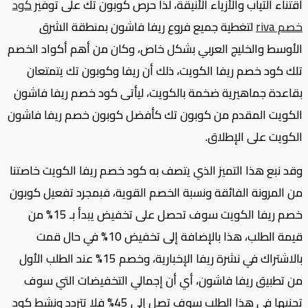
اقتناء الثياب والأزياء الأنيقة، لذا حرص كوبون تك على توفير
كود
خصم riva
لتغطية جميع فروع ريفا فاشون بمنطقة الشرق
الأوسط والخليج العربي بشكل خاص، وكان من أهم أكواد الخصم
تلك كود خصم ريفا الكويت، ذلك أن ريفا وكوبون تك يتمتعان
بقاعدة جماهيرية ضخمة بالكويت، ليأتى كود خصم ريفا فاشون
الكويت المقدم من كوبون تك كأفضل كوبون خصم ريفا فاشون
الكويت على الإطلاق.
وقد نبع هذا التميز الذي يتصف به كود خصم ريفا الكويت خاصتنا
من المرونة الفائقة ونسبة الخصم القوية، فبمجرد تفعيل كوبون
خصم ريفا الكويت سوف تحصل على تخفيض يبدأ بـ 15% من
قيمة الطلب، هذا بالإضافة إلى تخفيض 10% في حال قمت
بالاشتراك في نشرة ريفا الإخبارية، وخصم 15% عند الطلب الأول
من تطبيق ريفا فاشون، أي أن إجمالي التخفيضات التي سوف
تجنيها في هذا الطلب سوف تصل إلى 45% فلا تتردد ونشط كود