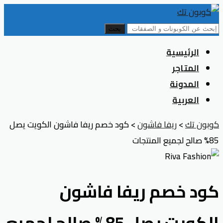
بحث
Skip
الرئيسية
to
المتاجر
content
المدونة
العربية
كوبون تك
>
ريفا فاشون
>
كود خصم ريفا فاشون الكويت يصل
85% صالح لجميع المنتجات
كود خصم ريفا فاشون
الكويت يصل 85% صالح لجميع