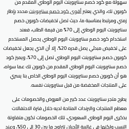
سهولة مع كود خصم سنتربوينت اليوم الوطني المقدم من
كوبون تك، والذي يعتبر
أقوى كود خصم سنتربوينت
محدد بإطار
زمني ومرتبط بمناسبة ما، حيث تصل تخفيضات كوبون خصم
سنتربوينت اليوم الوطني إلى 70% من قيمة الطلب، فعند
استخدام كود خصم سنتربوينت اليوم الوطني يحصل المستخدم
على تخفيض مبدئي يصل قدره 20%، إلا أن الذي يجعل تخفيضات
كوبون خصم سنتربوينت اليوم الوطني تصل إلى 70%، ويميز كود
خصم سنتربوينت اليوم الوطني المقدم من كوبون تك عما سواه،
هو أن كوبون خصم سنتربوينت اليوم الوطني الخاص بنا يسري
على المنتجات المخفضة من قبل سنتربوينت نفسه.
يطرح متجر سنتربوينت عدد كبير من العروض والخصومات على
معظم المنتجات والبرندات المتاحة لديه خلال فترة الاحتفالات
بذكرى اليوم الوطني السعودي، تلك الخصومات تكون متفاوتة
النسب ولكنها في غالبية الأحيان تتراوح ما بين 30 إلى 50%، وعند