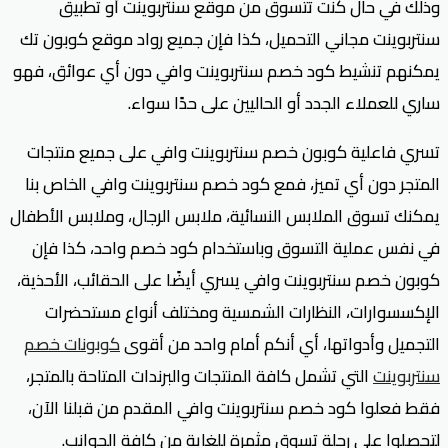
وذلك في حال كنت تتسوق من موقع سنتربوينت أو تطبيق
سنتربوينت مجاني التحميل، كذا فإن جميع رواد موقع كوبون تك
يمكنهم تنشيط كود خصم سنتربوينت وافي دون أي عوائق، فهو
ساري للعملاء الجدد أو الحاليين على حدًا سواء.
تسري فاعلية كوبون خصم سنتربوينت وافي على جميع منتجات
المتجر دون أي تميز، فمع كود خصم سنتربوينت وافي الخاص بنا
يمكنك تسوق الملابس النسائية، ملابس الرجال، وملابس الأطفال
في نفس عملية التسوق وباستخدام كود خصم واحد، كذا فإن
كوبون خصم سنتربوينت وافي يسري أيضًا على الحقائب، الأحذية،
الإكسسوارات، النظارات الشمسية ومختلف أنواع مستحضرات
التجميل وأدواتها، أي أنكم أمام واحد من أقوى
كوبونات خصم
سنتربوينت
التي تشمل كافة المنتجات والبرندات المتاحة بالمتجر،
فقط فعلوا كود خصم سنتربوينت وافي المقدم من قبلنا الآن،
لتحصلوا على رحلة تسوق مثمرة للغاية من كافة الجوانب.