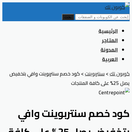
بحث
Skip
الرئيسية
to
المتاجر
content
المدونة
العربية
كوبون تك
>
سنتربوينت
>
كود خصم سنتربوينت وافي بتخفيض
يصل 25% على كافة المنتجات
كود خصم سنتربوينت وافي
بتخفيض يصل 25% على كافة