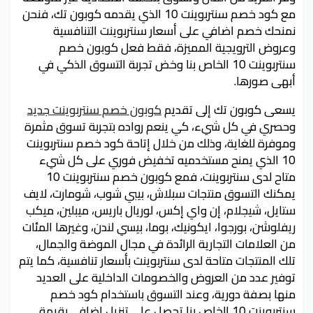
مع كود خصم سنتربوينت 10 الذي يقدمه كوبون تك، فنحن
نمنحك خصم اضافي على أسعار سنتربوينت التنافسية
وعروض الترويجية المميزة، فقط فعل كوبون خصم
سنتربوينت 10 الخاص بنا وخض تجربة التسوق الذكي في
أبهى صورها.
يسعى كوبون تك إلى تقديم
كوبون خصم سنتربوينت جديد
وحصري في كل شيء، كي ينعم رواده بتجربة تسوق مثمرة
وموفرة للغاية، وذلك من خلال إتاحة كود خصم سنتربوينت
10 الذي يمنح مستخدميه تخفيض فوري على كل شيء
متاح لدى سنتربوينت، فمع كوبون خصم سنتربوينت 10
يمكنك التسوق منتجات سبلاش، بيبي شوب، شومارت، لايف
ستايل، شيجلام، إن واي إكس، لوريال باريس، ميبلين، ميكب
ريفلوشن، بورجوا، ايكونيك، بوما، بيسي لندن، وغيرها المئات
من العلامات التجارية الرائدة في مجال الموضة والجمال،
تلك المنتجات متاحة لدى سنتربوينت بأسعار تنافسية، كما يتم
توفير عدد من العروض والخصومات الداخلية على العديد
منها بصفة دورية، وعند التسوق باستخدام كود خصم
سنتربوينت 10 الخاص بنا تحصل على تنزيل إضافي بقيمة