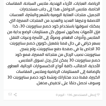
الرياضة، العبايات، الأزياء الهندية، ملابس السباحة، المقاسات
الخاصة، ملابس الحوامل، هذا إلى جانب مستحضرات
التجميل، منتجات العناية اليومية بالشعر والبشرة، العدسات
اللاصقة وغيرها العديد والعديد من المنتجات المميزة التي
يمكنك تسوقها باستخدام كود خصم سنتربوينت 30، كذا
فإن الأمهات يمكنهن تسوق كل مستلزمات الرضع بداية من
الملابس وأدوات الطعام، وصولًا إلى الأسرة وعربات التنقل
بسعر خرافي في حال قمنا بتفعيل كوبون خصم سنتربوينت
30 الخاص بنا في صفحة دفع سنتربوينت، ولم ينسى
سنتربوينت نصيب الرجال من منتجاته المميزة، فمع كود
خصم سنتربوينت 30 يمكن لكل رجل تسوق الملابس،
الأحذية، الحقائب، كافة أنواع الاكسسوارات الرجالية، العطور،
بالإضافة إلى المستلزمات الرياضية وملابس المقاسات
الكبيرة، فقط حدد مختاراتك ونشط كود خصم سنتربوينت 30
وسوف تحصل حتمًا على تخفيض مذهل.
إجمالي المستخدمين 136 - اليوم 0