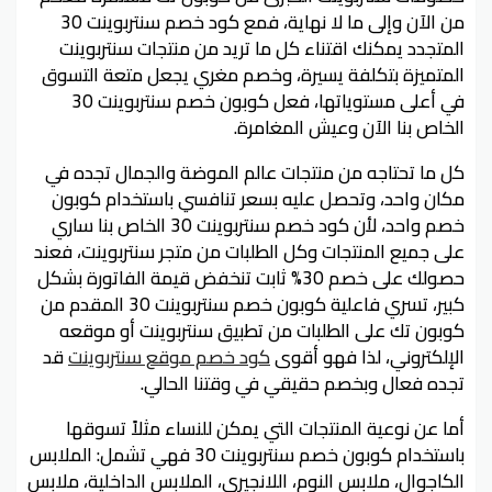
من الآن وإلى ما لا نهاية، فمع كود خصم سنتربوينت 30
المتجدد يمكنك اقتناء كل ما تريد من منتجات سنتربوينت
المتميزة بتكلفة يسيرة، وخصم مغري يجعل متعة التسوق
في أعلى مستوياتها، فعل كوبون خصم سنتربوينت 30
الخاص بنا الآن وعيش المغامرة.
كل ما تحتاجه من منتجات عالم الموضة والجمال تجده في
مكان واحد، وتحصل عليه بسعر تنافسي باستخدام كوبون
خصم واحد، لأن كود خصم سنتربوينت 30 الخاص بنا ساري
على جميع المنتجات وكل الطلبات من متجر سنتربوينت، فعند
حصولك على خصم 30% ثابت تنخفض قيمة الفاتورة بشكل
كبير، تسري فاعلية كوبون خصم سنتربوينت 30 المقدم من
كوبون تك على الطلبات من تطبيق سنتربوينت أو موقعه
الإلكتروني، لذا فهو أقوى
كود خصم موقع سنتربوينت
قد
تجده فعال وبخصم حقيقي في وقتنا الحالي.
أما عن نوعية المنتجات التي يمكن للنساء مثلاً تسوقها
باستخدام كوبون خصم سنتربوينت 30 فهي تشمل: الملابس
الكاجوال، ملابس النوم، اللانجيري، الملابس الداخلية، ملابس