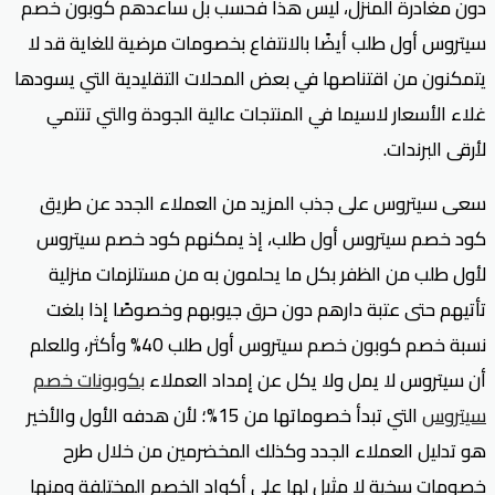
دون مغادرة المنزل، ليس هذا فحسب بل ساعدهم كوبون خصم
سيتروس أول طلب أيضًا بالانتفاع بخصومات مرضية للغاية قد لا
يتمكنون من اقتناصها في بعض المحلات التقليدية التي يسودها
غلاء الأسعار لاسيما في المنتجات عالية الجودة والتي تنتمي
لأرقى البرندات.
سعى سيتروس على جذب المزيد من العملاء الجدد عن طريق
كود خصم سيتروس أول طلب، إذ يمكنهم كود خصم سيتروس
لأول طلب من الظفر بكل ما يحلمون به من مستلزمات منزلية
تأتيهم حتى عتبة دارهم دون حرق جيوبهم وخصوصًا إذا بلغت
نسبة خصم كوبون خصم سيتروس أول طلب 40% وأكثر، وللعلم
أن سيتروس لا يمل ولا يكل عن إمداد العملاء
بكوبونات خصم
سيتروس
التي تبدأ خصوماتها من 15%؛ لأن هدفه الأول والأخير
هو تدليل العملاء الجدد وكذلك المخضرمين من خلال طرح
خصومات سخية لا مثيل لها على أكواد الخصم المختلفة ومنها