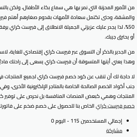
من الأمور المحزنة التي نمر بها هي سماع بكاء الأطفال، ولكن بال
والمشقة، وحتى تكتمل سعادة الأمهات بقدوم صغارهم أهتم فيرست ك
50%، لذا يجدر عليك عزيزتي الجميلة الانطلاق إلى فيرست كراي 
أو يحترق جيبك.
من الجدير بالذكر أن التسوق عبر فيرست كراي إقتصادي للغاية، لاس
وهذا يعني أيتها المتسوقة أن فيرست كراي يسعى إلى راحتك ماديًا و
لا حاجة لك أن تنقب عن كود خصم فيرست كراي لجميع المنتجات في 
جنب أكواد الخصم الصالحة الخاصة بالمتاجر الإلكترونية الأخرى، وف
المنتجات وهمي كبعض المنصات المنافسة بل نحرص على توفير كود خصم فيرست كراي لجميع المنتجات ح
خصم فيرست كراي
الخاص بنا للحصول على خصم ضخم على فاتورتك
إجمالي المستخدمين 115 - اليوم 0
مشاركة