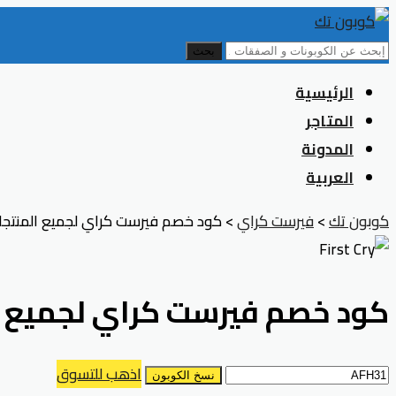
بحث
Skip
الرئيسية
to
المتاجر
content
المدونة
العربية
كوبون تك
>
فيرست كراي
>
كود خصم فيرست كراي لجميع المنتجات يصل 50% س
كود خصم فيرست كراي لجميع المنتجات ي
اذهب للتسوق
نسخ الكوبون