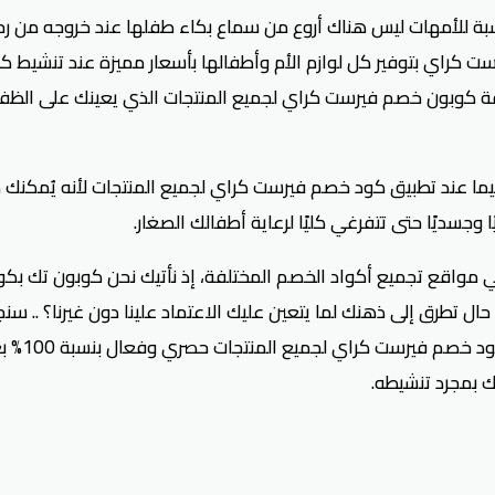
نسبة للأمهات ليس هناك أروع من سماع بكاء طفلها عند خروجه من رحم
راي بتوفير كل لوازم الأم وأطفالها بأسعار مميزة عند تنشيط كو
برفقة كوبون خصم فيرست كراي لجميع المنتجات الذي يعينك على الظف
يما عند تطبيق كود خصم فيرست كراي لجميع المنتجات لأنه يُمكنك م
جسديًا حتى تتفرغي كليًا لرعاية أطفالك الصغار.
مواقع تجميع أكواد الخصم المختلفة، إذ نأتيك نحن كوبون تك بكو
ي حال تطرق إلى ذهنك لما يتعين عليك الاعتماد علينا دون غيرنا؟ .. 
صري وفعال بنسبة 100% بعد التأكد منه وتجربته أكثر من مرة، لذا لا داعي للتردد بنسخ
 بمجرد تنشيطه.