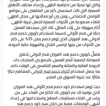
والتي لها نصيبًا من احترافية الطهي وإعداد مختلف الأطباق
المميزة التي نالت استحسان كثير من المتابعين على مواقع
التواصل الاجتماعي، ومن بين أبرز نصائحها في مجال الطهي
انتقاء مجموعة من الأدوات المميزة لتجعل تجربة الطهي
أكثر سهولة على ربّات المنازل، تلك التي سيجدها العميل
حتمًا في قصر الأواني لاسيما باستخدام كوبون خصم قصر
الاواني هند الفوزان الذي يُوفر خصم يصل 35% على كثير
من الأدوات من بينها ترامس الشاي والقهوة عالية الجودة.
فلعلَّ كوبون خصم هند الفوزان قصر الاواني يُحقق
المعادلة الصعبة أمام العميل، بالجمع بين المنتجات ذات
الجودة العالية والمتانة والسعر التنافسي في الوقت ذاته،
بما يجعل استخدام
أكواد خصم قصر الاواني
للمشاهير خيارًا
مثاليًا عند تجربة التسوق من المتجر.
حيث يُوفر استخدام كود خصم قصر الأواني هند الفوزان
الذي نوفره لك عبر كوبون تك الكثير من العناء على من
يرغب في اقتناء مستلزمات المطبخ واستخدامها في إعداد
أشهى الوصفات، فقط من خلال نسخ كود خصم هند