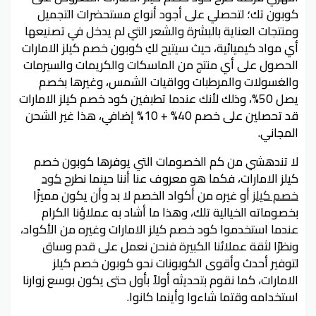
كوبون تك؛ لتحصلي على أجود أنواع مستحضرات التجميل
ومنتجات العناية بالبشرة والشعر التي لم يدخل في تصنيعها
أي مواد كيميائية، حيث سيتيح لكِ كوبون خصم كيلز الامارات
الحصول على أي منتج من الماسكات والكريمات والسيرمات
والغسولات والمرطبات وواقيات الشمس، وغيرها بخصم
يصل 50%، وذلك لأنك عندما تطبفين كود خصم كيلز الامارات
قد تحصلين على خصم 40% + 10% إضافي، هذا غير الشحن
المجاني.
لا تندهشي من كم الخصومات التي يوفرها كوبون خصم
كيلز الامارات، فكما هو معروف عنا أننا حينما نطرح
كود
خصم كيلز
أو غيره من أكواد الخصم لا بد وأن يكون مميزًا
بخصوماته الخيالية تلك، وهذا ما أشاد به عملاؤنا الكرام
عندما استخدموا كود خصم كيلز الامارات وغيره من الأكواد،
ونظرًا لثقة عملائنا الكبيرة فنحن نعمل على قدم وساق
لتوفير أحدث وأقوى الكوبونات نحو كوبون خصم كيلز
الامارات، كما نقوم بتحديثه أولاً بأول حتى يكون بوسع زوارنا
استخدامه وقتما شاءوا وأينما كانوا.