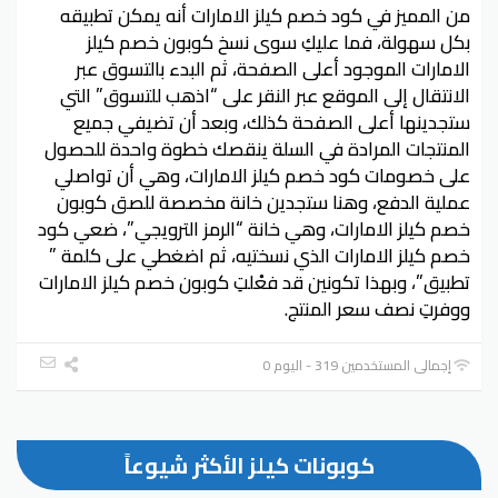
من المميز في كود خصم كيلز الامارات أنه يمكن تطبيقه
بكل سهولة، فما عليكِ سوى نسخ كوبون خصم كيلز
الامارات الموجود أعلى الصفحة، ثم البدء بالتسوق عبر
الانتقال إلى الموقع عبر النقر على “اذهب للتسوق” التي
ستجدينها أعلى الصفحة كذلك، وبعد أن تضيفي جميع
المنتجات المرادة في السلة ينقصك خطوة واحدة للحصول
على خصومات كود خصم كيلز الامارات، وهي أن تواصلي
عملية الدفع، وهنا ستجدين خانة مخصصة للصق كوبون
خصم كيلز الامارات، وهي خانة “الرمز الترويجي”، ضعي كود
خصم كيلز الامارات الذي نسختيه، ثم اضغطي على كلمة ”
تطبيق”، وبهذا تكونين قد فعْلتِ كوبون خصم كيلز الامارات
ووفرتِ نصف سعر المنتج.
إجمالي المستخدمين 319 - اليوم 0
كوبونات كيلز الأكثر شيوعاً