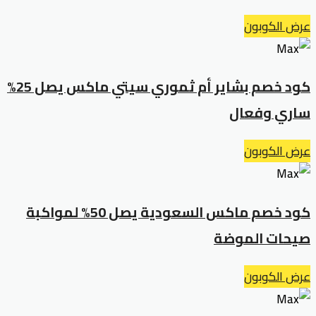
عرض الكوبون
كود خصم بشاير أم ثموري سيتي ماكس يصل 25%
ساري وفعال
عرض الكوبون
كود خصم ماكس السعودية يصل 50% لمواكبة
صيحات الموضة
عرض الكوبون