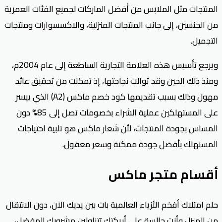
المنتجات مثل الملابس من أفضل الماركات لجميع الفئات العمرية
من الجنسين، إلى جانب المنتجات المنزلية، والاكسسوارات ومنتجات
التجميل.
ويرجع تأسيس هذه العلامة التجارية الساطعة إلى عام 2004م،
ومنذ ذلك الحين وقد توالت نجاحتها، إذ تمكنت من تحقيق عائد
مهول وذلك بسبب تقديمها كود خصم ماكس (A2) الذي ييسر
على المستهلكين عملية الشراء بخصومات تصل إلى 85% دون
المساس بجودة المنتجات، لأن شعار ماكس هو تلبية احتياجات
المستهلك بأفضل جودة ممكنة وسعر معقول.
أقسام متجر ماكس
حلم امتلاك أفخم الأزياء العالمية بات بين يديك الآن، دون الانتقال
من المنزل وأنتِ جالسة على أريكتك تتناولين مشروبك المفضل،