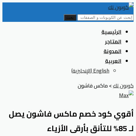
بحث
Skip
الرئيسية
to
المتاجر
content
المدونة
العربية
English
(
الإنجليزية
)
كوبون تك
>
ماكس فاشون
أقوي كود خصم ماكس فاشون يصل
لـ 85% للتأنق بأرقى الأزياء