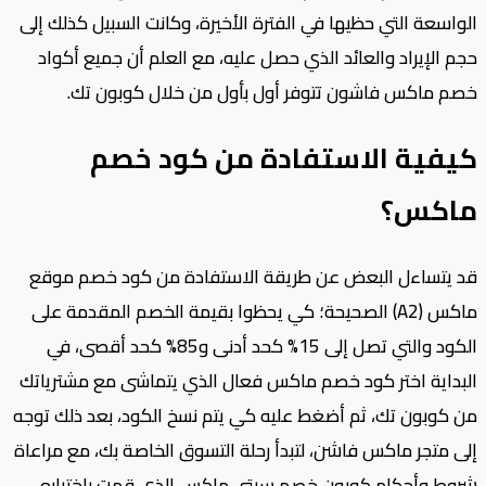
الواسعة التي حظيها في الفترة الأخيرة، وكانت السبيل كذلك إلى
حجم الإيراد والعائد الذي حصل عليه، مع العلم أن جميع أكواد
خصم ماكس فاشون تتوفر أول بأول من خلال كوبون تك.
كيفية الاستفادة من كود خصم
ماكس؟
قد يتساءل البعض عن طريقة الاستفادة من كود خصم موقع
ماكس (A2) الصحيحة؛ كي يحظوا بقيمة الخصم المقدمة على
الكود والتي تصل إلى 15% كحد أدنى و85% كحد أقصى، في
البداية اختر كود خصم ماكس فعال الذي يتماشى مع مشترياتك
من كوبون تك، ثم أضغط عليه كي يتم نسخ الكود، بعد ذلك توجه
إلى متجر ماكس فاشن، لتبدأ رحلة التسوق الخاصة بك، مع مراعاة
شروط وأحكام كوبون خصم سيتي ماكس الذي قمت باختياره،