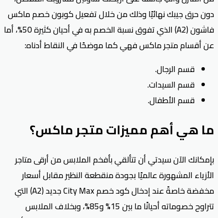
دون حرق جيبك نهائيًا وذلك من خلال تفعيل كوبون خصم ماكس
فاشون (A2) الذي تفوق نسبة الخصم به في أحيان كثيرة 50%، أما
عن أقسام متجر ماكس فهي كما موضحًا في النقاط أدناه:
قسم الرجال.
قسم السيدات.
قسم الأطفال.
ما هي أهم مميزات متجر ماكس؟
بإمكانك الآن سيدتي أن تتألقي بأفخم الملابس من أرقى متاجر
الأزياء المشهورة عالميًا بجودة منقطعة النظير مقابل أسعار
مخفضة خاصةً عند إدخال كود خصم City Max جديد (A2) التي
تتراوح خصوماته أحيانًا ما بين 15% و85%، وبخلاف الملابس