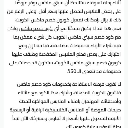
أثناء رحلة تسوقك ستلاحظ أن سيتي ماكس يوفر عروضًا
على بعض الملابس لتحصل عليها بسعر أقل، وعلى الرغم من
ذلك لا يزال بإمكانك تفعيل كوبون خصم ماكس الكويت،
نعم، هذا قد لا يكون ممكنًا مع أي
كود خصم ماكس
ولكن
مع كود خصم سيتي ماكس الكويت كل شيء ممكن بما
فيه شراء الأزياء بتخفيضات مضاعفة، فيا حبذا إن وقع
اختيارك على بعض قطع الملابس المخفضة وطبقت عليها
كوبون خصم سيتي ماكس الكويت، ستكون قد حصلت على
خصومات قد تتعدى الـ 50%.
لا تفوت فرصة الاستفادة بخصومات كود خصم ماكس
فاشون الكويت المذهلة، وشارك هذا الكود مع عائلتك
وأصدقائك المهتمين باقتناء الملابس المواكبة لأحدث
صيحات الموضة أو الملابس الكلاسيكية الراقية أو الرسمية
الأنيقة للحصول عليها بأسعار لا تُقاوم، وسنتركك الآن لتبدأ
رحلة التوفير برعاية كوبون تك.