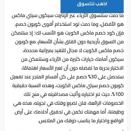
اذهب للتسوق
ما دمت ستتسوق الأزياء عبر الإنترنت سيكون سيتي ماكس
هو الأفضل، وما دمت تود استخدام أقوى كوبون خصم،
فإن كود خصم ماكس الكويت هو الأنسب لك؛ إذ ستتمكن
من التسوق بأريحية دون القلق بشأن الأسعار، مع كوبون
خصم ماكس الكويت لا مجال للتقيد بميزانية محددة،
سيكون أمامك خيارات كثيرة من الأزياء وستتمكن من
الاختيار بحرية ما تفضله دون أن تعير الأسعار اهتمامًا،
ستحصل على 30% خصم على كل أقسام المتجر عند تفعيل
كوبون خصم سيتي ماكس الكويت، وهذه النسبة حقيقية
100%، حيث تم اختباره وأثبت مصداقيته في منح تلك
الخصومات الرائعة، فلن تضيع وقتك في تجربته، هذه هي
وظيفتنا، أما مهمتك تكمن في تحقيق أحلامك على أرض
الواقع واختيار ما يناسب ذوقك من الملابس.