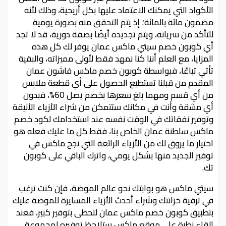
الأكواد التي يمكنك الاعتماد عليها بكل أريحية، وذلك لأنه
مضمون مائة بالمائة؛ إذ يتم التحقق منه بصورة يومية
للتأكد من سريانه، ويتم تجديده أيضًا بصفة دورية، قد لا تجد
أي كوبون خصم سيتي ماكس عمان يوفر لك كل هذه
المزايا، مع العلم أننا كنا نمهد فقط لأولى مميزاته، والبقية
تأتي تباعًا، فبواسطة كوبون خصم ماكس فاشون عمان
المقدم من قبلنا تستطيع الحصول على أي قطعة ملابس
من أي قسم ومهما بلغ سعرها بخصم يصل 60%، فبدون
أي مشقة وأنت في مكانك ستتمكن من شراء الأزياء الأنيقة
وتوفير نفقاتك في الوقت نفسه عند استخدامك لكود خصم
ماكس سلطنة عمان الخاص بنا، فقط كل ما عليك فعله هو
اختيار ما يروق لك من الأزياء الرائعة التي نجح ماكس في
توفير الجديد منها بشكل يومي، واترك الباقي على كوبون
تك.
سيتي ماكس هو بوابتك نحو عالم الموضة، فإن كنت ترغب
في ترقية خزانتك وشراء أحدث الأزياء المسايرة للموضة عليك
بتطبيق كوبون خصم ماكس عمان لتحظى بتوفير كبير، فعند
إلقاء نظرة على موقع ماكس ستلاحظ توفيره لمجموعة