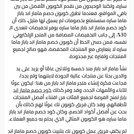
ساره، ولكننا الوحيدون من نقدم الكوبون الأفضل من بين
باقي المواقع، فعندما تطبق كوبون خصم ماماز اند باباز
ماما ساره ستستمتع بخصومات لم يسبق لها مثيل، ذلك أن
كود خصم ماماز اند باباز ماما ساره يوفر تخفيضات تتعدى الـ
30%، إلى جانب التخفيضات المضافة من المتجر الإلكتروني
نفسه، فمن حسن الحظ أن كوبون خصم ماماز اند باباز ماما
ساره لا يتعارض مع المنتجات المخفضة، فهو صالح لجميع
المنتجات ولفترة غير محدودة.
نشأ ماماز اند باباز منذ خمسة وثلاثين عامًا أو يزيد على يد
والدين بحثا عن منتجات عالية الجودة لابنتهما ولم يجدا،
فجاءت فكرة إنشاء متجر ماماز اند باباز من هنا؛ ليكون عونًا
للآباء والأمهات الجدد، وقد وفر كذلك
كود خصم ماماز اند
باباز
لمنح الفرصة لجميع الفئات من اقتناء أفضل المنتجات
لأطفالهم، وقد كان فريق كوبون تك عونًا لهم كذلك بأن
بحث عن أفضل أكواد الخصم، وكان كود خصم ماماز اند باباز
ماما ساره هو الكوبون المثالي الذي يحلم به جميع العملاء.
لم يكتفِ فريق عمل كوبون تك بتثبيت كوبون خصم ماماز اند