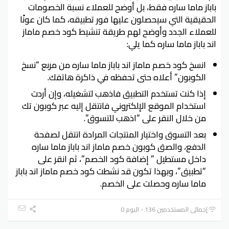
باباز ماما ساره فقط، بل أوضح للعملاء نسبة الخصومات
الحقيقية التي سيحصلون عليها فور تطبيقه، كما كان عونًا
للعملاء الجدد وأوضح لهم طريقة تنشيط كود خصم ماماز
اند باباز ماما ساره كما يلي:
انسخ كود خصم ماماز اند باباز ماما ساره من مربع “نسخ
الكوبون” أعلاه حتى تحفظه في ذاكرة هاتفك.
إذا كنت تستخدم التطبيق فاذهب لتشغيله، وإن أردت
استخدام الموقع الإلكتروني فانتقل إليه عبر كوبون تك
من خلال النقر على “اذهب للتسوق”.
بعد التسوق واختيار المنتجات المرادة انتقل لصفحة
الدفع، والصق كوبون خصم ماماز اند باباز ماما ساره
داخل مستطيل ” إضافة كود الخصم”، ثم انقر على
“تطبيق”، وبهذا تكون قد نشطت كود خصم ماماز اند باباز
ماما ساره وحصلت على الخصم.
إجمالي المستخدمين 136 - اليوم 0