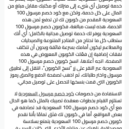
خدمة توصيل أي شيء إلى منزلك أو مكتبك مقابل مبلغ من
المال على كل خدمة، ولكن مع كود خصم مرسول 100
السعودية المقدم من كوبون تك لن تدفع ثمن هذه
الخدمة، هذه ليست مبالغة، فكوبون خصم مرسول 100
السعودية يوفر لك خدمة توصيل مجانية بالكامل؛ أي أنك
ستطلب كل ما تحتاج من المتاجر المتنوعة والصيدليات
والمطاعم ليكون أمامك بسرعة فائقة وبدون أن تتكلف
نفقات إضافية إن فعّلت الكوبون المعروض في هذه
الصفحة، اتجه أعلاها، انسخ كوبون خصم مرسول 100
السعودية عبر النقر على زر “نسخ الكوبون”، انتقل إلى تطبيق
مرسول واختر طلباتك، ثم اذهب لصفحة الدفع والصق رموز
الكوبون التي قمت بنسخها لتحصل على توصيل مجاني.
الاستفادة من خصومات
كود خصم مرسول السعودية
لا
تستلزم القيام بخطوات معقدة تصيبك بالملل كما هو الحال
مع أي كود خصم مرسول 100 السعودية قد تصادفه في
بعض المواقع، أما في كوبون تك فثق تمامًا بأننا نقدم
كوبون خصم مرسول 100 السعودية يتمتع بسلاسة
ومصداقية، ناهيك عن مزاياه الأخرى التي كانت السبب في