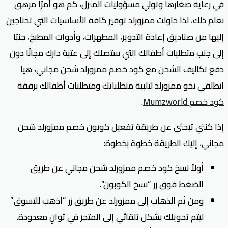
في رعاية صغارها وتولي مسؤوليات المنزل، كم هو أمرًا مرهق
نعلم ذلك، لذا حاولت ممزورلد توفير كافة الأساسيات التي تحتاجين
إليها من صناديق إعادة التدوير، المطهرات، وأدوات المطبخ، جنبًا
إلى جنب متطلبات أطفالك التي ستصلك إلى عتبة دارك مجانًا دون
دفع تكاليف الشحن مع كود خصم ممزورلد شحن مجاني، هيا
انطلقي نحو ممزورلد لتلبية متطلباتك ومتطلبات أطفالك برفقة
كود خصم Mumzworld
.
إذا كنتي تبحثي عن طريقة تفعيل كوبون خصم ممزورلد شحن
مجاني، إليك الطريقة خطوة بخطوة:
أولاً نسخ كود خصم ممزورلد شحن مجاني عن طريق
الضغط فوق زر “نسخ الكوبون”.
ومن ثم الذهاب إلى ممزورلد عن طريق زر “اذهب للتسوق”
ليتم تحويلك بشكل تلقائي إلى المتجر في ثوانٍ معدودة.