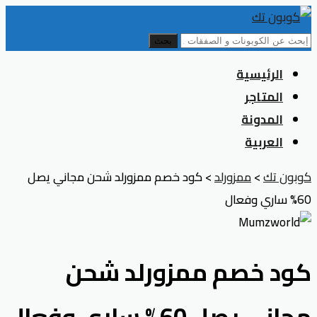
بحث
Skip
الرئيسية
to
المتاجر
content
المدونة
العربية
كوبون تك
>
ممزورلد
>
كود خصم ممزورلد شحن مجاني يصل
60% ساري وفعال
كود خصم ممزورلد شحن
مجاني يصل 60% ساري وفعال