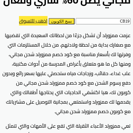
اذهب للتسوق
نسخ الكوبون
عزمت ممزورلد أن تشكل جزءًا من لحظاتك السعيدة التي تقضيها
مع صغارك بداية من لحظة ولادتهم، من خلال المستلزمات التي
وفرتها لك بأسعار مناسبة مع كود خصم ممزورلد شحن مجاني،
ومنها كل ما هو متعلق بأغراض المدرسة من أدوات مكتبية،
علب غداء، حقائب، وزجاجات مياه ستحصلي عليها بسعر رائع وبدون
دفع رسوم الشحن مع كود خصم ممزورلد شحن مجاني من
كوبون تك، هيا اكتشفي الحاجيات التي يحتاجها أطفالك والتي
يقدمها لك ممزورلد واستمتعي بمجانية التوصيل على مشترياتك
مع كوبون خصم ممزورلد شحن مجاني.
تعي ممزورلد الأعباء الثقيلة التي تقع على الأمهات والتي تتمثل