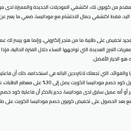
دم من كوبون تك، اكتشفي الموديلات الجديدة والمميزة لدى مودا
ل اليد، فقط اكتشفي جمال الاحتشام مع مودانيسا، ضعي ما يعبر
د تخفيض على طلبية ما من متجر إلكتروني، وإنما هو ييسر لك عمل
التبرج العديدة التي تواجهها النساء خلال الفترة الحالية، فإذا 
هو الخيار الأفضل.
 والفوائد، التي تجعلك لاتترددين الباته في استخدامه، ذلك أن فا
موقع مودانيسا على اختلاف ماركاتها وتنوع أقسامه
 أو أنه عميل سابق لدى مودانيسا، جدير بالذكر أن فاعلية كود خصم
 الدفع بعد الحصول على تخفيض كوبون خصم مودانيسا الكويت على 