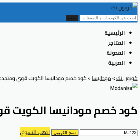
بحث
Skip
الرئيسية
to
المتاجر
content
المدونة
العربية
كوبون تك
>
مودانيسا
>
كود خصم مودانيسا الكويت قوي ومتجدد بت
كود خصم مودانيسا الكويت قوي 
اذهب للتسوق
نسخ الكوبون