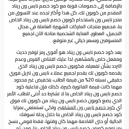
بالإضافة إلى خصومات قوية مع كود خصم نايس ون ريناد
المقدم من كوبون تك، كل هذا وأكثر تجده عند التسوق من
متجر نايس ون باستخدام كوبون خصم نايس ون ريناد الخاص
بنا، فجميع منتجات الماركات الشهيرة العاملة في مجال
التجميل، العطور، العناية الشخصية متاحة الآن لجميع
المتسوقين وبسعر خيالي غير متوقع.
يعد كود خصم نايس ون ريناد هو أقوى رمز توفير حديث
ومفعل خاص بالمشاهير، لذا عليك اقتناص الفرص وعدم
التردد بشأن تفعيله، فكوبون خصم نايس ون ريناد الذي
يقدمه كوبون تك يقدم لجميع عملاء نايس ون تنزيل فوري
حقيقي نسبته 20% من قيمة الطلب، بتخفيض غير محدود
مهما كانت قيمة الفاتورة كبيرة، كذلك فإن فاعلية كود
خصم نايس ون ريناد الخاص بنا لا تشترط حد أدنى للطلب، الأمر
الذي يضع كوبون خصم نايس ون ريناد من كوبون تك فوق
أي
كود خصم نايس ون المشاهير
، ولكي تستمتعي بمزايا
كود خصم نايس ون ريناد الخاص بنا خلال رحلة تسوقك
الحالية أو حتى القادمة مهما كان وقتها، فقط قومي بنسخ
رمز توفير كوبون خصم نايس ون ريناد الخاص بنا، ومن ثم