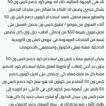
تك هي الوجهة المثالية، ذلك أنه يوفر كود خصم نايس ون 50
بشكل حصري يضمن لك اقتناء ما تشائين من منتجات التجميل
والعطور بسعر مذهل، فعند استخدام كوبون خصم نايس ون 50
أثناء التسوق من موقع / تطبيق نايس ون يحصل العميل على
تنزيل فوري بقيمة 50% من إجمالي الطلب، حتى وإن كان يتضمن
نسبة من المنتجات الموجودة في عروض نايس ون الترويجية
الداخلية، فقط فعلي الكوبون واستمتعي بالخصومات.
يمكن لجميع عملاء نايس ون استخدام كود خصم نايس ون 50
بدون حد أدني للطلب، أو شروط تتعلق بتكرار استخدام كود الخصم،
فقط كل ما عليكِ فعله كي تحصلين على تنزيل كوبون خصم
نايس ون 50 المقدم من كوبون تك هو: نسخ كود خصم نايس ون
50 بالنقر على أيقونة نسخ الكود التي في الأعلى، ثم التوجه إلى
متجر نايس ون، سجل الدخول أو انشئ حساب جديد إذا كان هذا
طلبك الأول، ضع مختاراتك في سلة التسوق وعند الانتهاء من