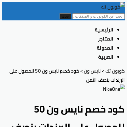
بحث
Skip
الرئيسية
to
المتاجر
content
المدونة
العربية
كوبون تك
>
نايس ون
>
كود خصم نايس ون 50 للحصول على
البرندات بنصف الثمن
كود خصم نايس ون 50
للحصول على البرندات بنصف