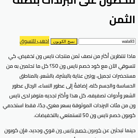
الثمن
اذهب للتسوق
نسخ الكوبون
ماذا تنتظرين أكثر من نصف ثمن منتجات نايس ون تخفيض، كي
تتسوقي الآن مع كود خصم نايس ون 50؟ كل ما تحلمين به من
مستحضرات تجميل، روتين عناية بالبشرة، بالشعر، بالمناطق
الحساسة والجسم كله، إضافةً إلى عطور النساء، الرجال عطور
الشعر وأدوات تصفيفه، كل هذا وأكثر تجديه متوفر لدى نايس
ون من مئات البرندات الموثوقة بسعر مغري جدًا، فقط استخدمي
كوبون خصم نايس ون 50 لتستمتعي بالتخفيضات.
حينما تبحثين عن
كوبون خصم نايس ون
قوي وجديد، فإن كوبون