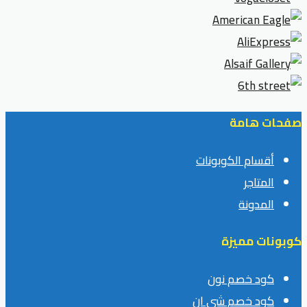
صفحات هامة
أقسام الكوبونات
المتاجر
المدونة
كوبونات مميزة
كود خصم نون
كود خصم شي ان