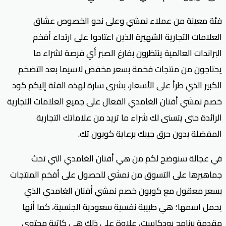
فئة معينة من عملاء نمشي وعلى نحو الخصوص عشاق
العلامات التجارية الشهيرة الذين اعتادوا على ارتداء أفخم
البراندات العالمية ينتظرون بفارغ الصبر أي فرصة لشراء ما
يحتاجون من منتجات فخمة بسعر مخفض لاسيما بعد التضخم
الكبير الذي طرأ على الأسعار، بشرى سارة لهذه الفئة إليكم كود
خصم نمشي أفنان الغامدي الفعال على جميع العلامات التجارية
الرائدة حتى يتسنى لك شراء ما تريد من علاماتك التجارية
المفضلة بدون حرق جيبك برعاية كوبون تك.
في عجالة سنوضح لكم من هي أفنان الغامدي التي تحث
جماهيرها على التسوق من نمشي للحصول على أفخم المنتجات
بسعر معقول مع كوبون خصم نمشي أفنان الغامدي الذي
يحمل اسمها؛ هي طبيبة نفسية سعودية الجنسية، كما أنها
مقدمة برنامج بودكاست، علاوة على ذلك هي كاتبة محتوى