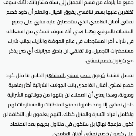
جميع ما يلزمك من قسم التجميل إلى سلة مشترياتك؛ لأنك سوف
تظفرين عليها بسعر تنافسي يفوق الخيال، وللعلم أن كود خصم
نمشي أفنان الغامدي الذي ستحصلين عليه ساري على جميع
المنتجات بالموقع، وهذا يعني أنك سوف تتمكني من استغلاله
في شراء آخر المستجدات في عالم الموضة والأزياء بجانب شراء
مستحضرات التجميل، ولا تقلقي لن يلحق ميزانيتك أي ضرر يذكر
مع
كوبون خصم نمشي
.
بفضل تنشيط
كوبون خصم نمشي للمشاهير
الخاص بنا مثل كود
خصم نمشي أفنان الغامدي باتت الجولات الشرائية أكثر رفاهية
ومرونة، وهذا يعني أن العملاء لن ينتهوا من جولاتهم الشرائية
داخل نمشي إلا وقد ظفروا بجميع المتطلبات والمستلزمات لهم
ولكامل أفراد الأسرة والمنزل كذلك، لأنهم يعلمون بأن التكلفة لن
تكون مزعجة نهائيًا بل ستكون في متناول يديهم بعد الاعتماد
على كوبون خصم نمشي أفنان الغامدي.