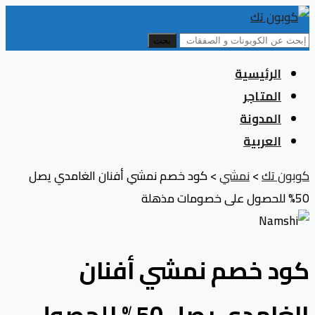
بحث
Skip
الرئيسية
to
المتاجر
content
المدونة
العربية
كوبون تك
>
نمشي
>
كود خصم نمشي أفنان الغامدي يصل
50% للحصول على خصومات مذهلة
كود خصم نمشي أفنان
الغامدي يصل 50% للحصول