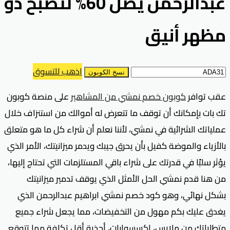
عبدالرحمن يصل 60% لتصبح ذو
مظهر أنيق
اذهب للتسوق
نسخ الكوبون
عقب توافر
كوبون خصم نمشي من المشاهير
على منصة كوبون
تك بات بإمكانك أن توقف ما تتعرض له أموالك من استنزاف خلال
عملياتك الشرائية في نمشي، لأننا نعلم أن شراء كل ما هو متعلق
بالأزياء والموضة كفيل بأن يحرق جيبك ويدمر ميزانيتك، الأمر الذي
يؤثر سلبًا في قدرتك على شراء باقي المستلزمات التي تحتاج إليها،
من هنا قدم نمشي الحل الأمثل الذي يوقف تدمير ميزانيتك
بشكل نهائي، وهو كود خصم نمشي ابراهيم عبدالرحمن الذي
يغدق عليك بكم مهول من التخفيضات، مما يجعل شراء جميع
متطلباتك من ملابس، اكسسوارات، أحذية أقل تكلفة مما تتوقع.