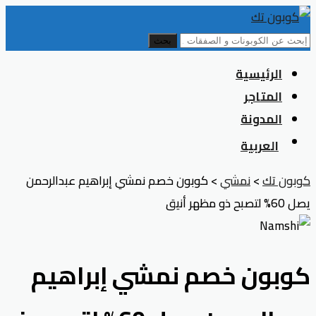
بحث
Skip
الرئيسية
to
المتاجر
content
المدونة
العربية
كوبون تك
>
نمشي
>
كوبون خصم نمشي إبراهيم عبدالرحمن
يصل 60% لتصبح ذو مظهر أنيق
كوبون خصم نمشي إبراهيم