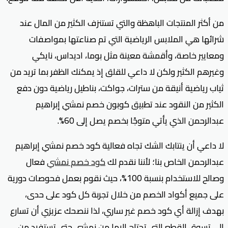
من أكثر المنتجات الباهظة والتي تستنزف الكثير من المال عند
شرائها هي الملابس الرياضية التي تم صناعتها بمواصفات
ومعايير خاصة، وأقمشة معينة مثل بوما، اديداس، نايكي
وغيرهم الكثير ولكن لا داعي للقلق إذ يمكنك الظفر بما تريد من
ثياب رياضية أنيقة من سترات، جواكت، بناطيل رياضية دون دفع
الكثير من النقود عند تطبيق كوبون خصم نمشي إبراهيم
عبدالرحمن الذي يأتي متوجًا بخصم يصل إلى 60%.
لا داعي أن ينتابك الشك تجاه فعالية كود خصم نمشي إبراهيم
عبدالرحمن الخاص بنا؛ لأننا نقدم لك
كود خصم نمشي
فعال
وصالح للاستخدام بنسبة 100%، حيث نقوم بعمل فحوصات دورية
على جميع أكواد الخصم من خلال تجربة كل كود على حدى،
بهدف إزالة أي كود خصم غير ساري، لذا ننصحك عزيزي أن تسارع
إلى تسوق القطع التي تحتاج إليها من نمشي حتى تستفيد من