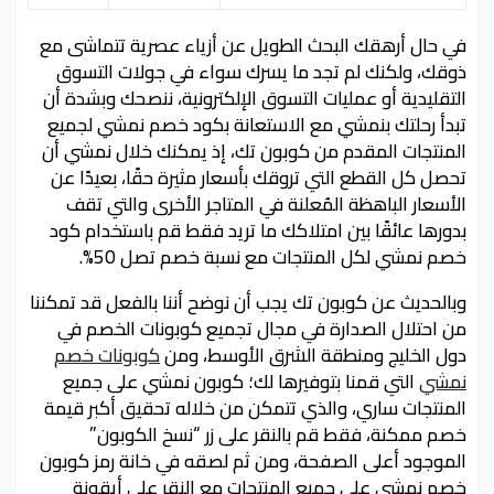
في حال أرهقك البحث الطويل عن أزياء عصرية تتماشى مع
ذوقك، ولكنك لم تجد ما يسرك سواء في جولات التسوق
التقليدية أو عمليات التسوق الإلكترونية، ننصحك وبشدة أن
تبدأ رحلتك بنمشي مع الاستعانة بكود خصم نمشي لجميع
المنتجات المقدم من كوبون تك، إذ يمكنك خلال نمشي أن
تحصل كل القطع التي تروقك بأسعار مثيرة حقًا، بعيدًا عن
الأسعار الباهظة المُعلنة في المتاجر الأخرى والتي تقف
بدورها عائقًا بين امتلاكك ما تريد فقط قم باستخدام كود
خصم نمشي لكل المنتجات مع نسبة خصم تصل 50%.
وبالحديث عن كوبون تك يجب أن نوضح أننا بالفعل قد تمكننا
من احتلال الصدارة في مجال تجميع كوبونات الخصم في
دول الخليج ومنطقة الشرق الأوسط، ومن
كوبونات خصم
نمشي
التي قمنا بتوفيرها لك؛ كوبون نمشي على جميع
المنتجات ساري، والذي تتمكن من خلاله تحقيق أكبر قيمة
خصم ممكنة، فقط قم بالنقر على زر “نسخ الكوبون”
الموجود أعلى الصفحة، ومن ثم لصقه في خانة رمز كوبون
خصم نمشي على جميع المنتجات مع النقر على أيقونة