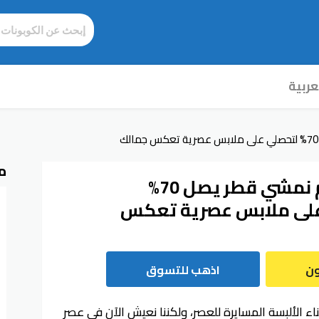
عربية
م
كود خصم نمشي قطر يصل 70%
لى ملابس عصرية تعكس
ون
اذهب للتسوق
اء الألبسة المسايرة للعصر، ولكننا نعيش الآن في عصر