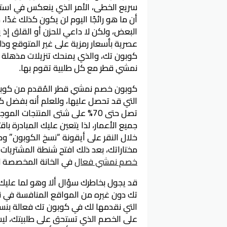
سريع الخطى، الأمر الذي ينعكس في استمر
أن ما هو رائجًا اليوم لن يكون كذلك غدًا
البعض، ولكن لا داعي للحزن أو القلق إذ 
عصرية بأسعار رمزية على غير المتوقع 
نمشي قطر مع كل طلبية تقوم بها.
كوبون خصم نمشي قطر المُقدم من كوبون
التي قد تحصل عليها، وللعلم أنه بفض
تصل حتى 70% على شتى المنتجات
جميع الأعمار، لذا يتعين عليك المبادر
خلال النقر على أيقونة “نسخ الكوبون” و
مختاراتك، بعد ذلك افتح شنطة المشتريات
خصم نمشي فعال
في الخانة المخصصة 
قد يجول بخاطرك سؤال ألا وهو لما عل
تك دون غيره من المواقع المنافسة في ن
على الخصم الذي تستحق على طلبيتك، ل