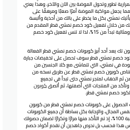
ارية تطور وتحول الموضة بين الآن والآخر، وهذا يعني
، مما يجعل مواكبة الموضة أمرًا صعبًا ومرهقًا على
يأتيك نمشي بكل ما يخطر على بالك من أحذية وألبسة
وذلك من خلال تفعيل كود خصم نمشي قطر المقدم من
كوبون تك، والذي يمنحك تنزيلات مذهلة ومثالية تبدأ من 15%، لذا لا تنس تفعيل كود خصم
 تك يعد أحد أبرز كوبونات خصم نمشي قطر الفعالة
ل كود خصم نمشي قطر سوف تحصل على تخفيضات جبارة
 الموجودة في نمشي، التي تتماشى مع كلا الجنسين من
ة باقتناص كوبون خصم نمشي قطر عن طريق نسخه من
من ثم الذهاب لمتجر نمشي حتى تبدأ في تجميع
 وتأكد من المنتجات التي أضفتها، ثم ألصق
كوبون
لكود خصم نمشي قطر.
يك الحصول على كوبونات خصم نمشي قطر من كوبون
فس المجال، والإجابة بكل بساطة أن جميع الكوبونات
التي نقدمها لك في كوبون تك فعالة بنسبة 100%، إذ تم التأكد منها مرارًا وتكرارًا لضمان حصولك
يس هذا فحسب بل نحرص جاهدين أن نقدم أكواد خصم