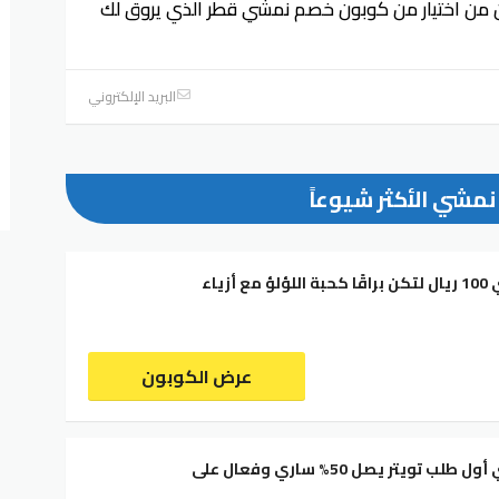
 من اختيار من كوبون خصم نمشي قطر الذي يروق لك
البريد الإلكتروني
نمشي الأكثر شيوعاً
كود خصم نمشي 100 ريال لتكن براقًا كحبة اللؤلؤ مع أزياء
عرض الكوبون
كود خصم نمشي أول طلب تويتر يصل 50% ساري وفعال على