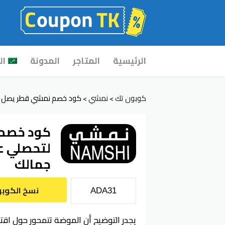
Skip
الرئيسية
المتاجر
المدونة
ال
to
content
كوبون تك
نمشي
كود خصم نمشي قطر يصل 70% لتحصلي على ملابس عصرية تعكس جمالك
>
>
لتحصلي ع
جمالك
نسخ الكوب
يجدر التوضيح أن الموضة تتمحور حول اقتن