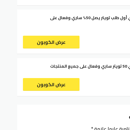
كود خصم نمشي أول طلب تويتر يصل 50% ساري وفعال على
عرض الكوبون
تجات
عرض الكوبون
زامية عليها علامة
*