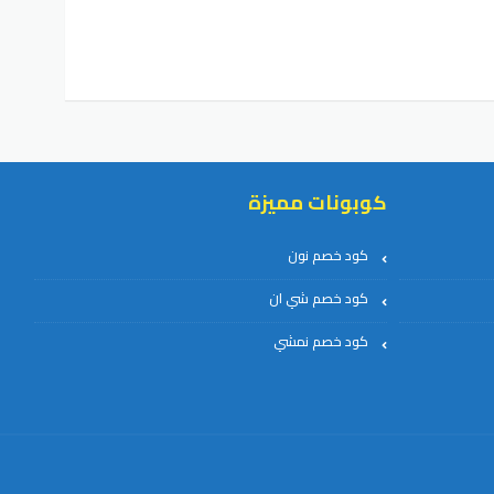
كوبونات مميزة
كود خصم نون
كود خصم شي ان
كود خصم نمشي