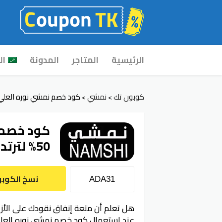
Skip
الرئيسية
المتاجر
المدونة
ال
to
content
كوبون تك
نمشي
كود خصم نمشي نوره العلي يصل 50% لترتدي أزياءًا من
>
>
كود خصم 
50% لترتدي أزياءًا من عبق الخيال
نسخ الكوب
هل تعلم أن متعة إنفاق نقودك على الأزياء
عند استعمال كود خصم نمشي نوره العلي