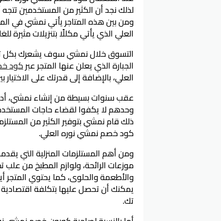
لذلك نجد أن الكثير من المستخدمين تتجه 
ومن بين هذه المتاجر يأتي نمشي في ال
العلي الذي يأتي مكللًا بتنزيلات مثيرة للغاية
التسوق خلال نمشي سوف يشعرك بكل تأكيد
الجبارة الذي يعلن عنها المتجر عبر
كود خص
العلي، بالإضافة إلى قدرتك على الاختيار 
عقب سنوات بسيطة من إنشاء نمشي، أدرك أ
وحدهم لا يكفوا لقضاء حاجات المستخدمين
ذلك قام نمشي بتوفير الكثير من المستلزم
كود خصم نمشي نوره العلي.
ومن أهم المستلزمات المنزلية التي يقد
موزعات الرائحة، ولوازم المطبخ من علب ت
والأطعمة والحلوى، كما يحتوي المتجر أي
يمكنك أن تحصل عليها بتكلفة اقتصادية
تك.
أما بالنسبة لصاحبة كوبون خصم نمشي نور