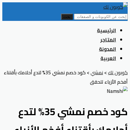
بحث
Skip
الرئيسية
to
المتاجر
content
المدونة
العربية
كوبون تك
>
نمشي
>
كود خصم نمشي 35% لتدع أحلامك بأقتناء
أفخم الأزياء تتحقق
كود خصم نمشي 35% لتدع
أحلامك بأقتناء أفخم الأزياء