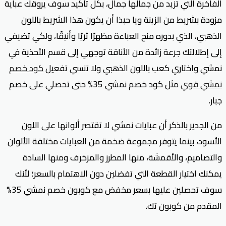
الفاخرة التي تزيد من جمالها جمال، بكل تأكيد سوف يروقك عباية
مزودة بشريط من الزينة ويا حبذا أن يكون هذا الشريط باللون
الذهبي، الذي بدوره منح العباءة مظهرًا ثريًا وأنيقًا، ولكي تضيفي
إلى إطلالتك جرعة زائدة من الأناقة توجهي إلى قسم الأحذية في
نمشي واختاري كعب باللون الذهبي ولا تنسي تفعيل
كود خصم
نمشي قوي
مثل كود خصم نمشي 35% حتى تحصلي على خصم
جبار.
من الجدير بالذكر أن عبايات نمشي لا تقتصر ألوانها على اللون
الأسود، بينما يتوفر مجموعة ضخمة من العبايات مختلفة الألوان
والتصاميم، والأقمشة، منها المطرز والمزخرف ومنها السادة
يمكنك اختيار القطعة التي تفضلين دون الاهتمام بالسعر؛ لأنك
سوف تحصلين عليها بسعر مخفض مع كوبون خصم نمشي 35%
المقدم من كوبون تك.