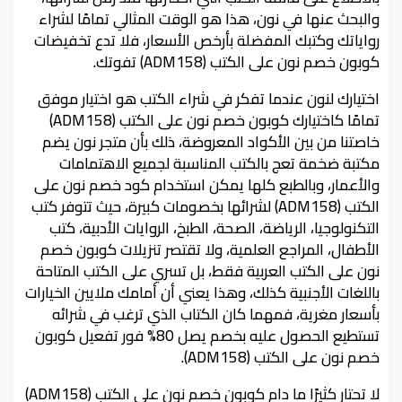
والبحث عنها في نون، هذا هو الوقت المثالي تمامًا لشراء
رواياتك وكتبك المفضلة بأرخص الأسعار، فلا تدع تخفيضات
كوبون خصم نون على الكتب (ADM158) تفوتك.
اختيارك لنون عندما تفكر في شراء الكتب هو اختيار موفق
تمامًا كاختيارك كوبون خصم نون على الكتب (ADM158)
خاصتنا من بين الأكواد المعروضة، ذلك بأن متجر نون يضم
مكتبة ضخمة تعج بالكتب المناسبة لجميع الاهتمامات
والأعمار، وبالطبع كلها يمكن استخدام كود خصم نون على
الكتب (ADM158) لشرائها بخصومات كبيرة، حيث تتوفر كتب
التكنولوجيا، الرياضة، الصحة، الطبخ، الروايات الأدبية، كتب
الأطفال، المراجع العلمية، ولا تقتصر تنزيلات كوبون خصم
نون على الكتب العربية فقط، بل تسري على الكتب المتاحة
باللغات الأجنبية كذلك، وهذا يعني أن أمامك ملايين الخيارات
بأسعار مغرية، فمهما كان الكتاب الذي ترغب في شرائه
تستطيع الحصول عليه بخصم يصل 80% فور تفعيل كوبون
خصم نون على الكتب (ADM158).
لا تحتار كثيرًا ما دام كوبون خصم نون على الكتب (ADM158)