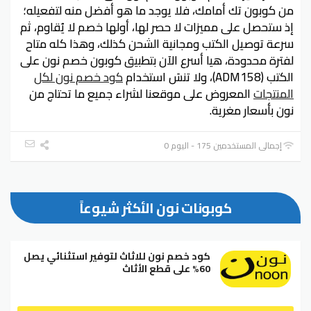
من كوبون تك أمامك، فلا يوجد ما هو أفضل منه لتفعيله؛
إذ ستحصل على مميزات لا حصر لها، أولها خصم لا يُقاوم، ثم
سرعة توصيل الكتب ومجانية الشحن كذلك، وهذا كله متاح
لفترة محدودة، هيا أسرع الآن بتطبيق كوبون خصم نون على
الكتب (ADM158)، ولا تنسَ استخدام
كود خصم نون لكل
المنتجات
المعروض على موقعنا لشراء جميع ما تحتاج من
نون بأسعار مغرية.
إجمالي المستخدمين 175 - اليوم 0
كوبونات نون الأكثر شيوعاً
كود خصم نون للاثاث لتوفير استثنائي يصل
60% على قطع الأثاث