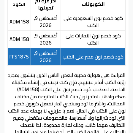
أخر مرة تم
الكوبونات
الكود
تجربتها
كود خصم نون السعودية على
أغسطس 9,
ADM158
الكتب
2026
كود خصم نون الامارات على
أغسطس 9,
ADM158
الكتب
2026
أغسطس 9,
كود خصم نون مصر على الكتب
FFS1875
2026
القراءة هي هواية محببة لبعض الناس الذين ينتشون بمجرد
رؤية الكتب أمام عينيهم، فإن كنت ترغب في إنشاء مكتبتك
الخاصة، اصطحب كود خصم نون على الكتب (ADM158)
معك واذهب لمتجر نون حيث الكتب المتنوعة من مختلف
المجالات، واشترِ ما تود وستجني ثمار تفعيل كوبون خصم
نون على الكتب في الحال، نعم يا عزيزي، لا يهمك عدد الكتب
التي تود شرائها ولا أسعارها، فالخصومات ستغطي جميع
التكاليف مهما كانت، وذلك لفترة محدودة؛ لذا ننصحك
بالاطلاع على قائمة الكتب التي أحضرتها منذ زمن لشرائها،