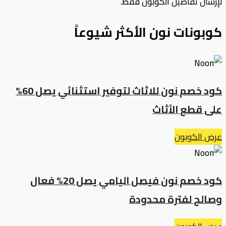
لإرسال تفاصيل الكوبون فقط.
كوبونات نون الأكثر شيوعاً
كود خصم نون للاثاث لتوفير استثنائي يصل 60%
على قطع الأثاث
عرض الكوبون
كود خصم نون فيصل اليامي يصل 20% فعال
وصالح لفترة محدودة