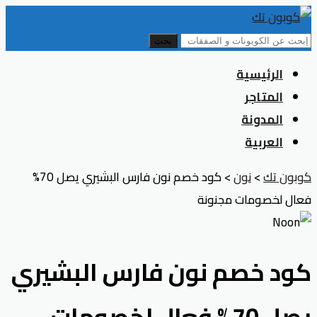
بحث
Skip
الرئيسية
to
المتاجر
content
المدونة
العربية
كوبون تك
>
نون
>
كود خصم نون فارس البشيري يصل 70%
فعال لخصومات مجنونة
كود خصم نون فارس البشيري
يصل 70% فعال لخصومات