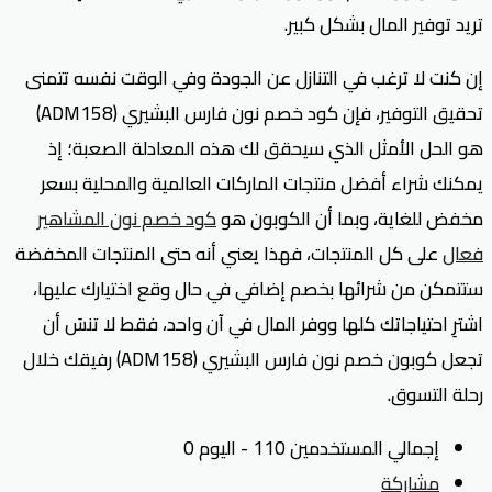
تريد توفير المال بشكل كبير.
إن كنت لا ترغب في التنازل عن الجودة وفي الوقت نفسه تتمنى
تحقيق التوفير، فإن كود خصم نون فارس البشيري (ADM158)
هو الحل الأمثل الذي سيحقق لك هذه المعادلة الصعبة؛ إذ
يمكنك شراء أفضل منتجات الماركات العالمية والمحلية بسعر
مخفض للغاية، وبما أن الكوبون هو
كود خصم نون المشاهير
فعال
على كل المنتجات، فهذا يعني أنه حتى المنتجات المخفضة
ستتمكن من شرائها بخصم إضافي في حال وقع اختيارك عليها،
اشترِ احتياجاتك كلها ووفر المال في آن واحد، فقط لا تنسَ أن
تجعل كوبون خصم نون فارس البشيري (ADM158) رفيقك خلال
رحلة التسوق.
إجمالي المستخدمين 110 - اليوم 0
مشاركة