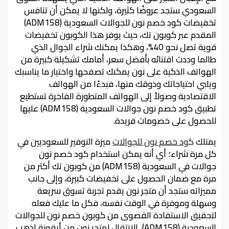
السعودي ستجد عروضًا كثيرة، ولكنها لا يمكن أن تنافس
تخفيضات كود خصم نون للجوالات السعودية (ADM158)
المقدم عبر كوبون تك، حيث يوفر هذا الكوبون تخفيضات
قوية تصل نحو 40%، وهكذا يمكنك شراء الجوال الذي
طالما وددت اقتنائه بأفضل سعر، أمامك تشكيلة كبيرة من
الهواتف الذكية على نون يمكنك تصفحها واختيار ما يناسبك
ويلبي احتياجاتك وذوقك منها، فبدءًا من الهواتف
الاقتصادية وصولاً إلى الهواتف المتطورة الفاخرة تستطيع
تطبيق كود خصم نون جوالات السعودية (ADM158) عليها
للحصول على خصومات فريدة.
يمتلك
ك
ود خصم نون للجوالات
ميزة التوفير للسعوديين في
كل مرة شراء؛ أي أنه يمكن استخدام كود خصم نون
جوالات في السعودية (ADM158) من كوبون تك أكثر من
مرة مع ضمان الحصول على تخفيضات كبيرة، وإلى جانب
مميزاته ستجد أن متجر نون يقدم تجربة تسوق سريعة
وسهلة وموفرة في الوقت نفسه، فكل ما عليك فعله
لتحقيق الاستفادة القصوى من كوبون خصم نون للجوالات
السعودية (ADM158)، الانتقال لمتجر نون من أيقونة اذهب